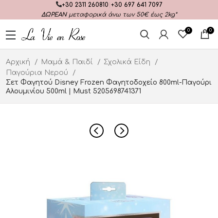
+30 2311 260810
|
+30 697 641 7097
ΔΩΡΕΑΝ
μεταφορικά άνω των 50€ έως 2kg*
0
0
Αρχική
Μαμά & Παιδί
Σχολικά Είδη
Παγούρια Νερού
Σετ Φαγητού Disney Frozen Φαγητοδοχείο 800ml-Παγούρι
Αλουμινίου 500ml | Must 5205698741371