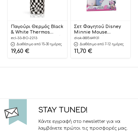
Παγούρι Θερμός Black
Σετ Φαγητού Disney
& White Thermos
Minnie Mouse
550ml | Με Εσωτερικό
Φαγητοδοχείο 800ml-
ecl-33-BO-2213
diak-000564931
Καλαμάκι – Ecolife
Παγούρι Ανοξείδωτο
Διαθέσιμο από 15-30 ημέρες
Διαθέσιμο από 7-12 ημέρες
500ml | Must
19,60
€
11,70
€
5205698741432
STAY TUNED!
Κάντε εγγραφή στο newsletter για να
λαμβάνετε πρώτοι τις προσφορές μας.