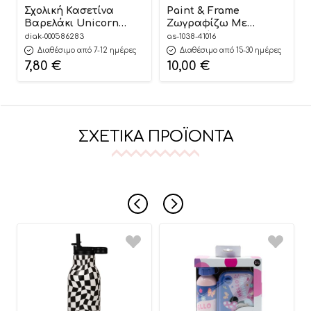
Σχολική Κασετίνα
Paint & Frame
Βαρελάκι Unicorn
Ζωγραφίζω Με
(21x6x9εκ) |
Αριθμούς Magic
diak-000586283
as-1038-41016
5205698732010 Μust
Unicorn 9+ – As
Διαθέσιμο από 7-12 ημέρες
Διαθέσιμο από 15-30 ημέρες
Company
7,80
€
10,00
€
ΣΧΕΤΙΚΆ ΠΡΟΪΌΝΤΑ