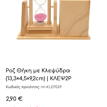
Ροζ Θήκη με Κλεψύδρα
(13,3×4,5×9,2cm) | ΚΛΕΨ2Ρ
Κωδικός προϊόντος:
rin-KLEPS2P
2,90
€