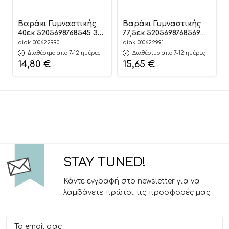
Βαράκι Γυμναστικής
Βαράκι Γυμναστικής
40εκ 5205698768545 3+
77,5εκ 5205698768569
– Luna
3+ – Luna
diak-000622990
diak-000622991
Διαθέσιμο από 7-12 ημέρες
Διαθέσιμο από 7-12 ημέρες
14,80
€
15,65
€
STAY TUNED!
Κάντε εγγραφή στο newsletter για να
λαμβάνετε πρώτοι τις προσφορές μας.