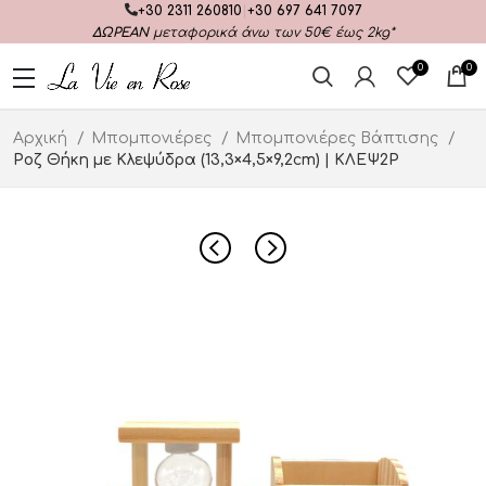
+30 2311 260810
|
+30 697 641 7097
ΔΩΡΕΑΝ
μεταφορικά άνω των 50€ έως 2kg*
0
0
Αρχική
Μπομπονιέρες
Μπομπονιέρες Βάπτισης
Ροζ Θήκη με Κλεψύδρα (13,3×4,5×9,2cm) | ΚΛΕΨ2Ρ