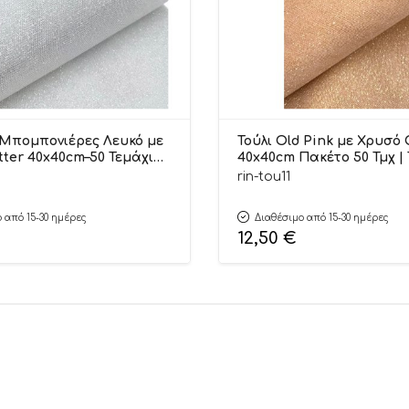
α Μπομπονιέρες Λευκό με
Τούλι Old Pink με Χρυσό G
tter 40x40cm–50 Τεμάχια |
40x40cm Πακέτο 50 Τμχ | ΤΟΥ11
otis
Riniotis
rin-tou11
 από 15-30 ημέρες
Διαθέσιμο από 15-30 ημέρες
12,50
€