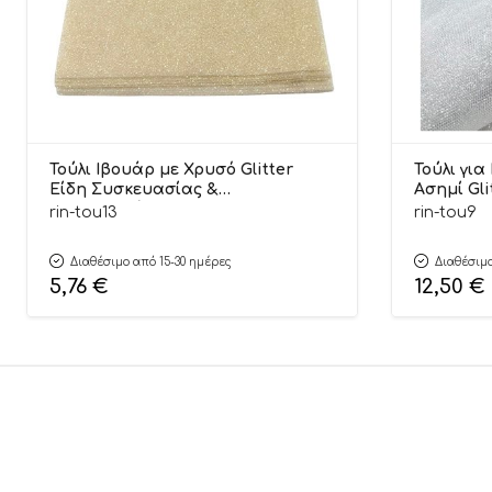
Τούλι Ιβουάρ με Χρυσό Glitter
Τούλι γι
Είδη Συσκευασίας &
Ασημί Gli
Μπομπονιέρας 25x25cm
ΤΟΥ9 Rini
rin-tou13
rin-tou9
(50τεμάχια) | ΤΟΥ13 Riniotis
Διαθέσιμο από 15-30 ημέρες
Διαθέσιμο
5,76
€
12,50
€