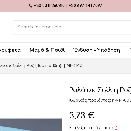
+30 2311 260810
|
+30 697 641 7097
Κουφέτα
Μαμά & Παιδί
Ένδυση – Υπόδηση
λό σε Σιέλ ή Ροζ (48cm x 10m) || ΝΗ6143
Ρολό σε Σιέλ ή Ροζ
Κωδικός προϊόντος:
nv-14-00
3,73
€
*
Επιλέξτε απόχρωση: