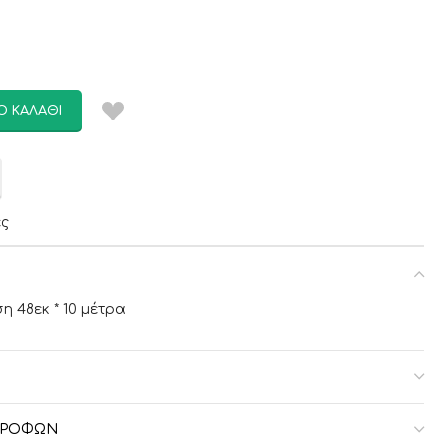
Ο ΚΑΛΆΘΙ
ες
η 48εκ * 10 μέτρα
ΣΤΡΟΦΏΝ