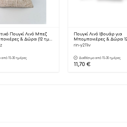
τικό Πουγκί Λινό Μπεζ
Πουγκί Λινό Ιβουάρ για
πονιέρες & Δώρα (12 τμχ)
Μπομπονιέρες & Δώρα 12
 Υ210ΜΠΕΖ Riniotis
τμχ) | Υ211ΙΒ Riniotis
ez
rin-y211iv
 από 15-30 ημέρες
Διαθέσιμο από 15-30 ημέρες
11,70
€