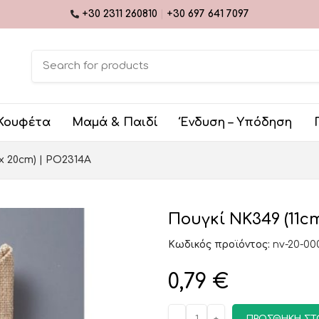
+30 2311 260810
|
+30 697 641 7097
Κουφέτα
Μαμά & Παιδί
Ένδυση – Υπόδηση
x 20cm) | PO2314A
Πουγκί ΝΚ349 (11cm
Κωδικός προϊόντος:
nv-20-00
0,79
€