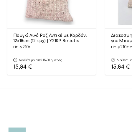
Πουγκί Λινό Ροζ Αντικέ με Κορδόνι
Διακοσμη
12x18cm (12 τμχ) | Υ210Ρ Riniotis
για Μπομ
12x18cm |
rin-y210r
rin-y210b
Διαθέσιμο από 15-30 ημέρες
Διαθέσιμο
15,84
€
15,84
€