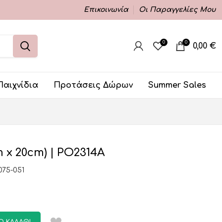
Επικοινωνία
Οι Παραγγελίες Μου
0
0
0,00
€
Παιχνίδια
Προτάσεις Δώρων
Summer Sales
 x 20cm) | PO2314A
075-051