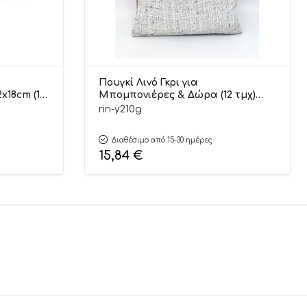
Πουγκί Λινό Γκρι για
x18cm (10
Μπομπονιέρες & Δώρα (12 τμχ)
18x12cm | Υ210Γ Riniotis
rin-y210g
Διαθέσιμο από 15-30 ημέρες
15,84
€