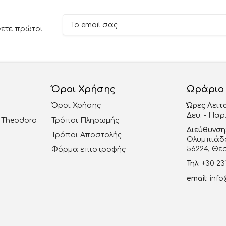
νετε πρώτοι
Όροι Χρήσης
Ωράριο
Όροι Χρήσης
Ώρες Λειτ
Δευ. - Παρ.
al Theodora
Τρόποι Πληρωμής
Διεύθυνση
Τρόποι Αποστολής
Ολυμπιάδο
56224, Θε
Φόρμα επιστροφής
Τηλ:
+30 23
email:
info