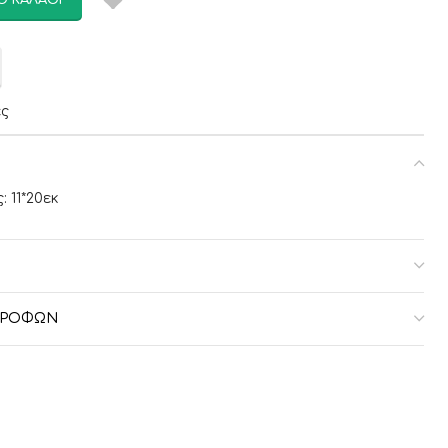
Ο ΚΑΛΆΘΙ
ες
 11*20εκ
ΣΤΡΟΦΏΝ