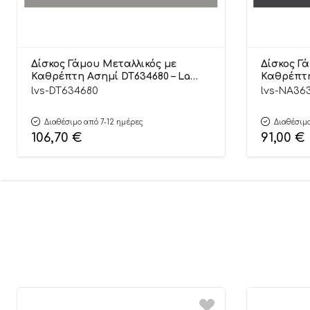
Δίσκος Γάμου Μεταλλικός με
Δίσκος Γ
Καθρέπτη Ασημί DT634680 – La
Καθρέπτη
Vista
Vista
lvs-DT634680
lvs-NA36
Διαθέσιμο από 7-12 ημέρες
Διαθέσιμο
106,70
€
91,00
€