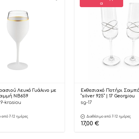
Α
ρασιού Λευκό Γυάλινο με
Εκθεσιακό Ποτήρι Σαμπ
ραμμή ΝΒ659
“silver 925” | 17 Georgiou
9-krasiou
sg-17
 από 7-12 ημέρες
Διαθέσιμο από 7-12 ημέρες
17,00
€