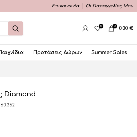
Επικοινωνία
Οι Παραγγελίες Μου
0
0
0,00
€
Παιχνίδια
Προτάσεις Δώρων
Summer Sales
ς Diamond
060.352