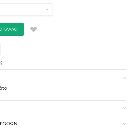
Ο ΚΑΛΆΘΙ
ες
άτο
ΣΤΡΟΦΏΝ