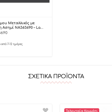
άμου Μεταλλικός με
 Ασημί NA363690 – La
3690
 από 7-12 ημέρες
ΣΧΕΤΙΚΆ ΠΡΟΪΌΝΤΑ
Τελευταία Κομμάτι