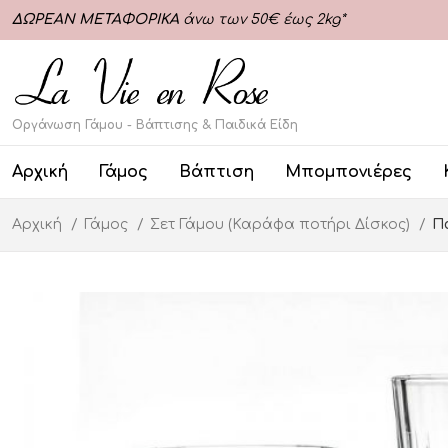
ΔΩΡΕΑΝ ΜΕΤΑΦΟΡΙΚΑ
άνω των 50€ έως 2kg*
Οργάνωση Γάμου - Βάπτισης & Παιδικά Είδη
Αρχική
Γάμος
Βάπτιση
Μπομπονιέρες
Αρχική
Γάμος
Σετ Γάμου (Καράφα ποτήρι Δίσκος)
Π