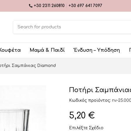
+30 2311 260810
|
+30 697 641 7097
Κουφέτα
Μαμά & Παιδί
Ένδυση – Υπόδηση
οτήρι Σαμπάνιας Diamond
Ποτήρι Σαμπάνια
Κωδικός προϊόντος:
nv-25.00
5,20
€
Επιλέξτε Σχέδιο