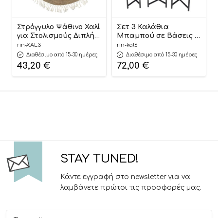
Στρόγγυλο Ψάθινο Χαλί
Σετ 3 Καλάθια
για Στολισμούς Διπλής
Μπαμπού σε Βάσεις |
Όψης 97cm | ΧΑΛ3
ΚΑΛ6
rin-XAL3
rin-kal6
Διαθέσιμο από 15-30 ημέρες
Διαθέσιμο από 15-30 ημέρες
43,20
€
72,00
€
STAY TUNED!
Κάντε εγγραφή στο newsletter για να
λαμβάνετε πρώτοι τις προσφορές μας.