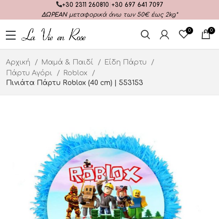
+30 2311 260810
|
+30 697 641 7097
ΔΩΡΕΑΝ
μεταφορικά άνω των 50€ έως 2kg*
0
0
Αρχική
Μαμά & Παιδί
Είδη Πάρτυ
Πάρτυ Αγόρι
Roblox
Πινιάτα Πάρτυ Roblox (40 cm) | 553153