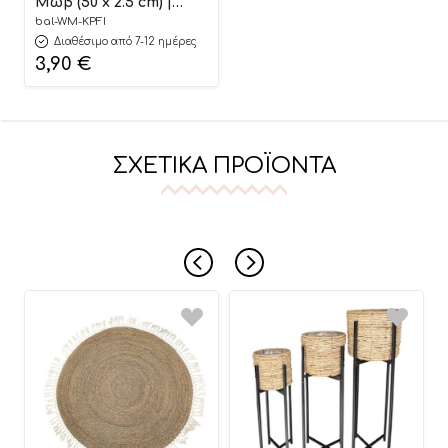
Μωβ (50 x 2.5 cm) |
WM-KPFI
bal-WM-KPFI
Διαθέσιμο από 7-12 ημέρες
3,90
€
ΣΧΕΤΙΚΆ ΠΡΟΪΌΝΤΑ