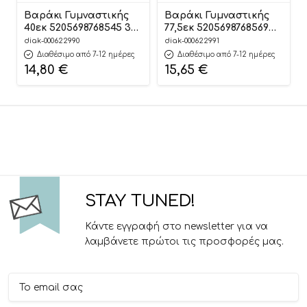
Βαράκι Γυμναστικής
Βαράκι Γυμναστικής
40εκ 5205698768545 3+
77,5εκ 5205698768569
– Luna
3+ – Luna
diak-000622990
diak-000622991
Διαθέσιμο από 7-12 ημέρες
Διαθέσιμο από 7-12 ημέρες
14,80
€
15,65
€
STAY TUNED!
Κάντε εγγραφή στο newsletter για να
λαμβάνετε πρώτοι τις προσφορές μας.