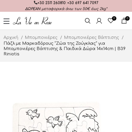
+30 2311 260810
|
+30 697 641 7097
ΔΩΡΕΑΝ
μεταφορικά άνω των 50€ έως 2kg*
0
0
Αρχική
Μπομπονιέρες
Μπομπονιέρες Βάπτισης
Πάζλ με Μαρκαδόρους “Ζώα της Ζούγκλας” για
Μπομπονιέρες Βάπτισης & Παιδικά Δώρα 14x14cm | Β39
Riniotis