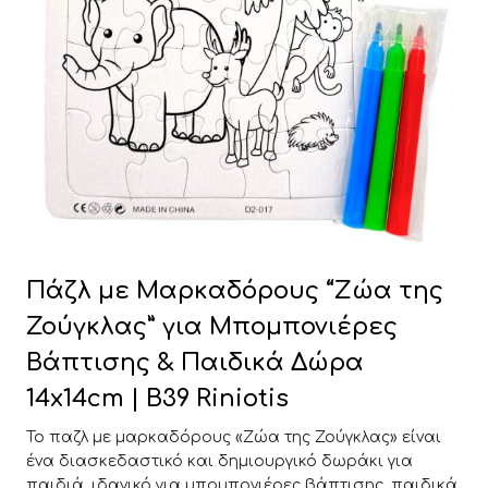
Πάζλ με Μαρκαδόρους “Ζώα της
Ζούγκλας” για Μπομπονιέρες
Βάπτισης & Παιδικά Δώρα
14x14cm | Β39 Riniotis
Το παζλ με μαρκαδόρους «Ζώα της Ζούγκλας» είναι
ένα διασκεδαστικό και δημιουργικό δωράκι για
παιδιά, ιδανικό για μπομπονιέρες βάπτισης, παιδικά