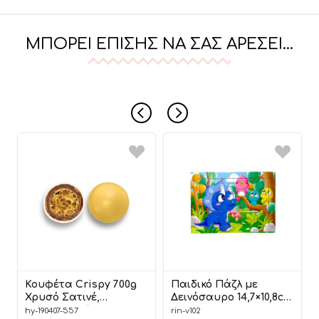
ΜΠΟΡΕΊ ΕΠΊΣΗΣ ΝΑ ΣΑΣ ΑΡΈΣΕΙ…
Κουφέτα Crispy 700g
Παιδικό Πάζλ με
Χρυσό Σατινέ,
Δεινόσαυρο 14,7×10,8cm
Χατζηγιαννάκη
| Β102 Riniotis
hy-190407-557
rin-v102