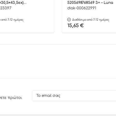
×30,5×43,5εκ)
5205698768569 3+ – Luna
1867 3+ – Luna
623397
diak-000622991
 από 7-12 ημέρες
Διαθέσιμο από 7-12 ημέρες
15,65
€
νετε πρώτοι