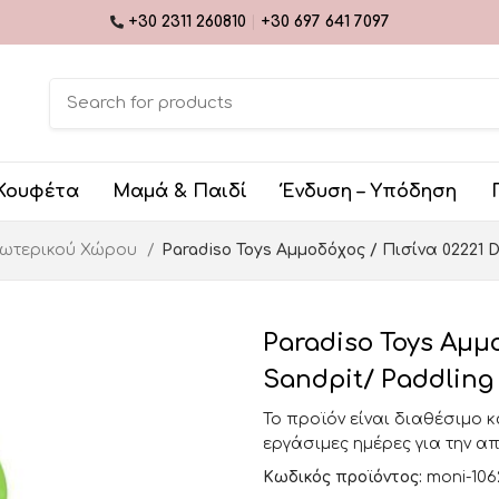
+30 2311 260810
|
+30 697 641 7097
Κουφέτα
Μαμά & Παιδί
Ένδυση – Υπόδηση
ξωτερικού Χώρου
Paradiso Toys Αμμοδόχος / Πισίνα 02221 D
Paradiso Toys Αμμ
Sandpit/ Paddling 
Το προϊόν είναι διαθέσιμο 
εργάσιμες ημέρες για την α
Κωδικός προϊόντος:
moni-106