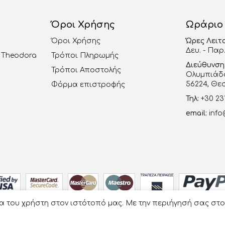
Όροι Χρήσης
Ωράριο
Όροι Χρήσης
Ώρες Λειτ
Δευ. - Παρ.
al Theodora
Τρόποι Πληρωμής
Διεύθυνση
Τρόποι Αποστολής
Ολυμπιάδο
56224, Θε
Φόρμα επιστροφής
Τηλ:
+30 23
email:
info
ία του χρήστη στον ιστότοπό μας. Με την περιήγησή σας στ
Οργάνωση Γάμου Βάπτισης - La Vie en Rose
- Developed by
e