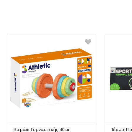
Βαράκι Γυμναστικής 40εκ
Τέρμα Πο