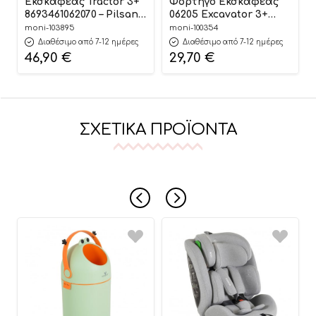
Εκσκαφέας Tractor 3+
Φορτηγό Εκσκαφέας
8693461062070 – Pilsan
06205 Excavator 3+
06207
8693461062056 – Pilsan
moni-103895
moni-100354
Διαθέσιμο από 7-12 ημέρες
Διαθέσιμο από 7-12 ημέρες
46,90
€
29,70
€
ΣΧΕΤΙΚΆ ΠΡΟΪΌΝΤΑ