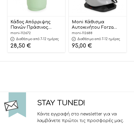
Κάδος Απόρριψης
Moni Κάθισμα
Πανών Πράσινος
Αυτοκινήτου Forza
Nubbi Green Hygiene
Dark Grey 40-150cm
moni-112672
moni-112688
Basket 3800146273279 –
3801005153725
Διαθέσιμο από 7-12 ημέρες
Διαθέσιμο από 7-12 ημέρες
Cangaroo
28,50
€
95,00
€
STAY TUNED!
Κάντε εγγραφή στο newsletter για να
λαμβάνετε πρώτοι τις προσφορές μας.