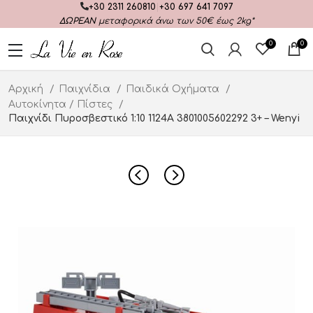
+30 2311 260810
|
+30 697 641 7097
ΔΩΡΕΑΝ
μεταφορικά άνω των 50€ έως 2kg*
0
0
Αρχική
Παιχνίδια
Παιδικά Οχήματα
Αυτοκίνητα / Πίστες
Παιχνίδι Πυροσβεστικό 1:10 1124A 3801005602292 3+ – Wenyi