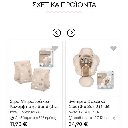
ΣΧΕΤΙΚΆ ΠΡΟΪΌΝΤΑ
Sipo Μπρατσάκια
Swimpro Βρεφικό
Κολύμβησης Sand (3-6
Σωσίβιο Sand (6-36
ετών) – Sipo
μηνών) – Sipo
bws-SIP-SWM302AF
bws-SIP-SWM102TR
Διαθέσιμο από 7-12 ημέρες
Διαθέσιμο από 7-12 ημέρες
11,90
€
34,90
€