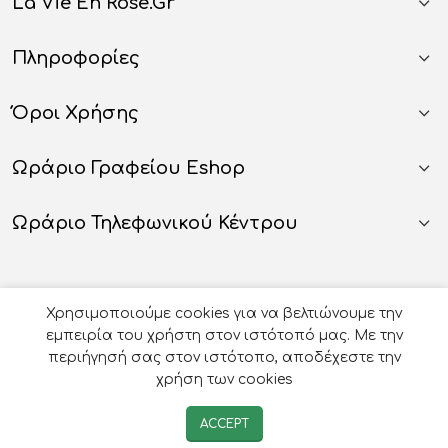
La Vie En Rose.gr
Πληροφορίες
Όροι Χρήσης
Ωράριο Γραφείου Eshop
Ωράριο Τηλεφωνικού Κέντρου
Χρησιμοποιούμε cookies για να βελτιώνουμε την
εμπειρία του χρήστη στον ιστότοπό μας. Με την
περιήγησή σας στον ιστότοπο, αποδέχεστε την
χρήση των cookies
© 2026
Οργάνωση Γάμου Βάπτισης - La Vie en Rose
-
ACCEPT
Developed by
e-avenue