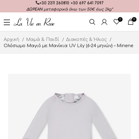
+30 2311 260810
|
+30 697 641 7097
ΔΩΡΕΑΝ
μεταφορικά άνω των 50€ έως 2kg*
0
0
Αρχική
Μαμά & Παιδί
Διακοπές & Ήλιος
Ολόσωμο Μαγιό με Μανίκια UV Lily (6-24 μηνών) – Minene