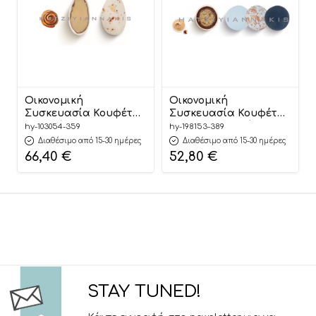
Οικονομική
Οικονομική
Συσκευασία Κουφέτα
Συσκευασία Κουφέτα
Αμυγδάλου Supreme
Crispy Twist Γεύση
hy-103054-359
hy-198153-389
Cinnamon Roll Κουτί
Τύπου Bueno
Διαθέσιμο από 15-30 ημέρες
Διαθέσιμο από 15-30 ημέρες
800gr, Πιτσιλωτο
Πολύχρωμο Prince
66,40
€
52,80
€
Κανελλί Ματ,
Κουτί 3kg (τιμή κιλού
Χατζηγιαννάκη
17,60€), Χατζηγιαννάκη
STAY TUNED!