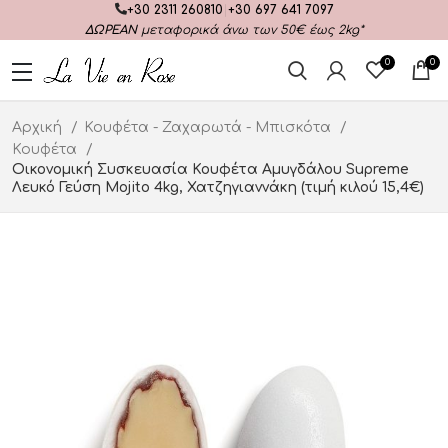
+30 2311 260810
|
+30 697 641 7097
ΔΩΡΕΑΝ
μεταφορικά άνω των 50€ έως 2kg*
0
0
Αρχική
Κουφέτα - Ζαχαρωτά - Μπισκότα
Κουφέτα
Οικονομική Συσκευασία Κουφέτα Αμυγδάλου Supreme
Λευκό Γεύση Mojito 4kg, Χατζηγιαννάκη (τιμή κιλού 15,4€)