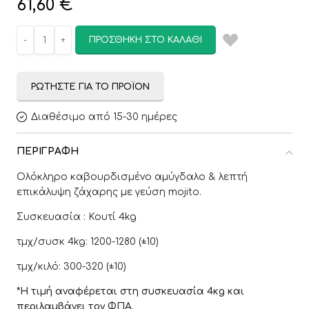
61,60
€
ΠΡΟΣΘΉΚΗ ΣΤΟ ΚΑΛΆΘΙ
ΡΩΤΉΣΤΕ ΓΙΑ ΤΟ ΠΡΟΪΌΝ
Διαθέσιμο από 15-30 ημέρες
ΠΕΡΙΓΡΑΦΉ
Ολόκληρο καβουρδισμένο αμύγδαλο & λεπτή
επικάλυψη ζάχαρης με γεύση mojito.
Συσκευασία : Κουτί 4kg
τμχ/συσκ 4kg: 1200-1280 (±10)
τμχ/κιλό: 300-320 (±10)
*Η τιμή αναφέρεται στη συσκευασία 4κg και
περιλαμβάνει τον ΦΠΑ.