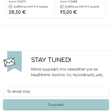
Nubbi Green Hygiene
Dark Grey 40-150cm
moni-112672
moni-112688
Basket 3800146273279 –
3801005153725
Διαθέσιμο από 4-6 ημέρες
Διαθέσιμο από 4-6 ημέρες
Cangaroo
28,50
€
95,00
€
STAY TUNED!
Κάντε εγγραφή στο newsletter για να
λαμβάνετε πρώτοι τις προσφορές μας.