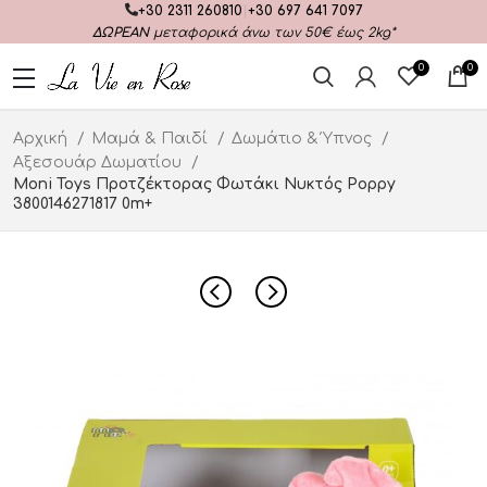
+30 2311 260810
|
+30 697 641 7097
ΔΩΡΕΑΝ
μεταφορικά άνω των 50€ έως 2kg*
0
0
Αρχική
Μαμά & Παιδί
Δωμάτιο & Ύπνος
Αξεσουάρ Δωματίου
Moni Toys Προτζέκτορας Φωτάκι Νυκτός Poppy
3800146271817 0m+