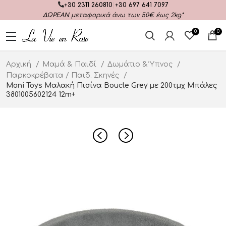
+30 2311 260810
|
+30 697 641 7097
ΔΩΡΕΑΝ
μεταφορικά άνω των 50€ έως 2kg*
0
0
Αρχική
Μαμά & Παιδί
Δωμάτιο & Ύπνος
Παρκοκρέβατα / Παιδ. Σκηνές
Moni Toys Μαλακή Πισίνα Boucle Grey με 200τμχ Μπάλες
3801005602124 12m+