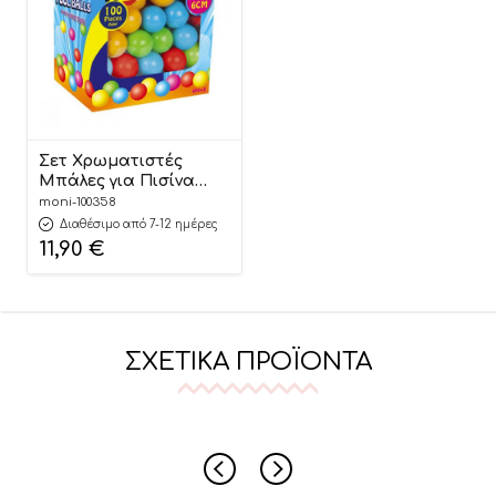
Σετ Χρωματιστές
Μπάλες για Πισίνα
6cm 100τμχ 06400
moni-100358
8693461064005 – Pilsan
Διαθέσιμο από 7-12 ημέρες
11,90
€
ΣΧΕΤΙΚΆ ΠΡΟΪΌΝΤΑ