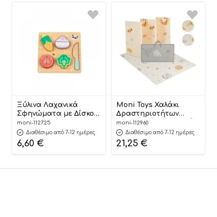
Ξύλινα Λαχανικά
Moni Toys Χαλάκι
Σφηνώματα με Δίσκο
Δραστηριοτήτων
Κοπής HP020
Αναδιπλούμενο Διπλής
moni-112725
moni-112960
6976831551445 12m+ – Hi
Όψης (150×200εκ) XPE
Διαθέσιμο από 7-12 ημέρες
Διαθέσιμο από 7-12 ημέρες
Pando
Vast Planet
6,60
€
21,25
€
3801005603046