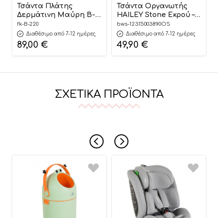
Τσάντα Πλάτης
Τσάντα Οργανωτής
Δερμάτινη Μαύρη B-
HAILEY Stone Εκρού –
220 Fiko
Minene
fk-B-220
bws-12315003890OS
Διαθέσιμο από 7-12 ημέρες
Διαθέσιμο από 7-12 ημέρες
89,00
€
49,90
€
ΣΧΕΤΙΚΆ ΠΡΟΪΌΝΤΑ