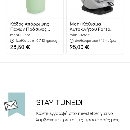
Κάδος Απόρριψης
Moni Κάθισμα
Πανών Πράσινος
Αυτοκινήτου Forza
Nubbi Green Hygiene
Dark Grey 40-150cm
moni-112672
moni-112688
Basket 3800146273279 –
3801005153725
Διαθέσιμο από 7-12 ημέρες
Διαθέσιμο από 7-12 ημέρες
Cangaroo
28,50
€
95,00
€
STAY TUNED!
Κάντε εγγραφή στο newsletter για να
λαμβάνετε πρώτοι τις προσφορές μας.