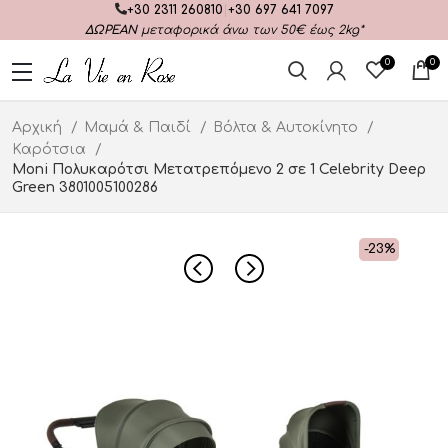
+30 2311 260810
|
+30 697 641 7097
ΔΩΡΕΑΝ
μεταφορικά άνω των 50€ έως 2kg*
0
0
Αρχική
Μαμά & Παιδί
Βόλτα & Αυτοκίνητο
Καρότσια
Moni Πολυκαρότσι Μετατρεπόμενο 2 σε 1 Celebrity Deep
Green 3801005100286
-23%