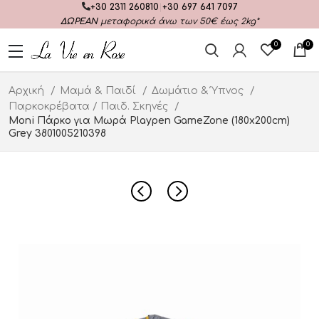
+30 2311 260810
|
+30 697 641 7097
ΔΩΡΕΑΝ
μεταφορικά άνω των 50€ έως 2kg*
0
0
Αρχική
Μαμά & Παιδί
Δωμάτιο & Ύπνος
Παρκοκρέβατα / Παιδ. Σκηνές
Moni Πάρκο για Μωρά Playpen GameZone (180x200cm)
Grey 3801005210398