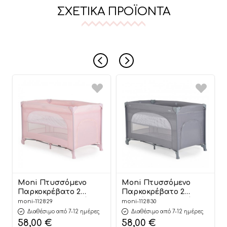
ΣΧΕΤΙΚΆ ΠΡΟΪΌΝΤΑ
Moni Πτυσσόμενο
Moni Πτυσσόμενο
Παρκοκρέβατο 2
Παρκοκρέβατο 2
Επιπέδων με Στρώμα,
Επιπέδων με Στρώμα,
moni-112829
moni-112830
Πλαϊνή Είσοδο και
Πλαϊνή Είσοδο και
Διαθέσιμο από 7-12 ημέρες
Διαθέσιμο από 7-12 ημέρες
Τσάντα Μεταφοράς
Τσάντα Μεταφοράς
58,00
€
58,00
€