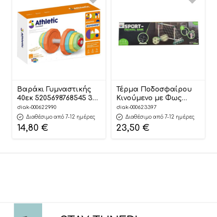
Βαράκι Γυμναστικής
Τέρμα Ποδοσφαίρου
40εκ 5205698768545 3+
Κινούμενο με Φως
– Luna
(61,5×30,5×43,5εκ)
diak-000622990
diak-000623397
5205698831867 3+ –
Διαθέσιμο από 7-12 ημέρες
Διαθέσιμο από 7-12 ημέρες
Luna
14,80
€
23,50
€