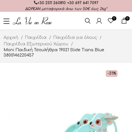
+30 2311 260810
|
+30 697 641 7097
ΔΩΡΕΑΝ
μεταφορικά άνω των 50€ έως 2kg*
0
0
Αρχική
Παιχνίδια
Παιχνίδια για όλους
Παιχνίδια Εξωτερικού Χώρου
Moni Παιδική Τσουλήθρα 19021 Slide Tiana Blue
3800146220457
-31%