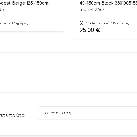
oost Beige 125-150cm
40-150cm Black 380100515
3749
83
moni-112687
 από 7-12 ημέρες
Διαθέσιμο από 7-12 ημέρες
95,00
€
νετε πρώτοι