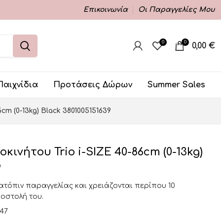
Επικοινωνία
Οι Παραγγελίες Μου
0
0
0,00
€
Παιχνίδια
Προτάσεις Δώρων
Summer Sales
cm (0-13kg) Black 3801005151639
ινήτου Trio i-SIZE 40-86cm (0-13kg)
9
κατόπιν παραγγελίας και χρειάζονται περίπου 10
ποστολή του.
347