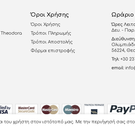
Όροι Χρήσης
Ωράριο
Όροι Χρήσης
Ώρες Λειτ
Δευ. - Παρ.
al Theodora
Τρόποι Πληρωμής
Διεύθυνση
Τρόποι Αποστολής
Ολυμπιάδο
56224, Θε
Φόρμα επιστροφής
Τηλ:
+30 23
email:
info
ία του χρήστη στον ιστότοπό μας. Με την περιήγησή σας στ
Οργάνωση Γάμου Βάπτισης - La Vie en Rose
- Developed by
e