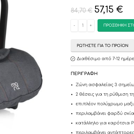
57,15
€
84,70
€
ΠΡΟΣΘΉΚΗ ΣΤ
ΡΩΤΉΣΤΕ ΓΙΑ ΤΟ ΠΡΟΪΌΝ
Διαθέσιμο από 7-12 ημέρ
ΠΕΡΙΓΡΑΦΉ
Ζώνη ασφαλείας 3 σημείων
2 θέσεις για τη ρύθμιση τ
επιπλέον πολύχρωμο μαξι
περιλαμβάνει φαρδύ σκία
κατάλληλο για καρότσια Po
περιλαμβάνει αντάπτορε