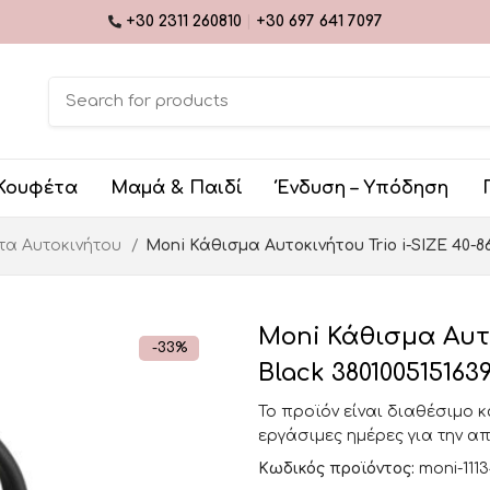
+30 2311 260810
|
+30 697 641 7097
Κουφέτα
Μαμά & Παιδί
Ένδυση – Υπόδηση
τα Αυτοκινήτου
Moni Κάθισμα Αυτοκινήτου Trio i-SIZE 40-86
Moni Κάθισμα Αυτοκ
-33%
Black 380100515163
Το προϊόν είναι διαθέσιμο 
εργάσιμες ημέρες για την α
Κωδικός προϊόντος:
moni-111