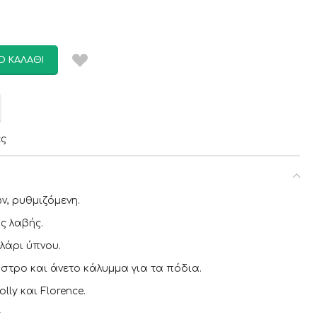
Ο ΚΑΛΆΘΙ
ες
, ρυθμιζόμενη.
ης λαβής.
λάρι ύπνου.
στρο και άνετο κάλυμμα για τα πόδια.
lly και Florence.
ς