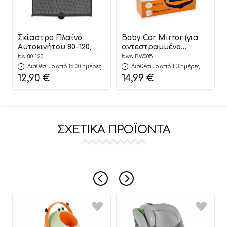
Σκίαστρο Πλαϊνό
Baby Car Mirror (για
Αυτοκινήτου 80-120,
αντεστραμμένο
Bebe Stars
κάθισμα) 17cm # –
bs-80-120
bws-BW005
Babywise
Διαθέσιμο από 15-30 ημέρες
Διαθέσιμο από 1-3 ημέρες
12,90
€
14,99
€
ΣΧΕΤΙΚΆ ΠΡΟΪΌΝΤΑ