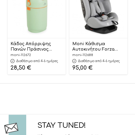
Κάδος Απόρριψης
Moni Κάθισμα
Πανών Πράσινος
Αυτοκινήτου Forza
Nubbi Green Hygiene
Dark Grey 40-150cm
moni-112672
moni-112688
Basket 3800146273279 –
3801005153725
Διαθέσιμο από 4-6 ημέρες
Διαθέσιμο από 4-6 ημέρες
Cangaroo
28,50
€
95,00
€
STAY TUNED!