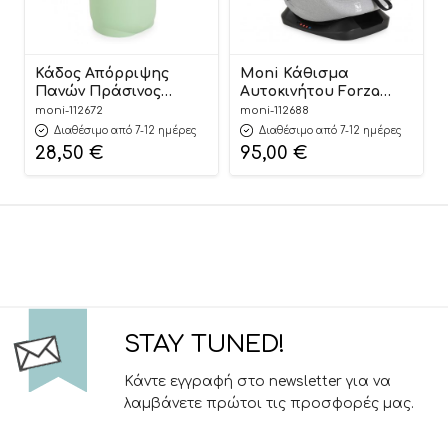
Κάδος Απόρριψης
Moni Κάθισμα
Πανών Πράσινος
Αυτοκινήτου Forza
Nubbi Green Hygiene
Dark Grey 40-150cm
moni-112672
moni-112688
Basket 3800146273279 –
3801005153725
Διαθέσιμο από 7-12 ημέρες
Διαθέσιμο από 7-12 ημέρες
Cangaroo
28,50
€
95,00
€
STAY TUNED!
Κάντε εγγραφή στο newsletter για να
λαμβάνετε πρώτοι τις προσφορές μας.