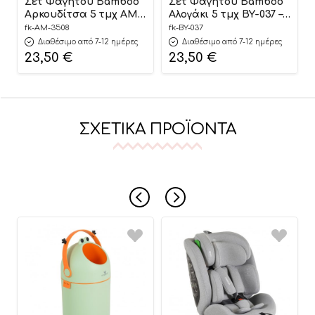
Σετ Φαγητού Bamboo
Σετ Φαγητού Bamboo
Αρκουδίτσα 5 τμχ AM-
Αλογάκι 5 τμχ BY-037 –
3508 – Fiko
Fiko
fk-AM-3508
fk-BY-037
Διαθέσιμο από 7-12 ημέρες
Διαθέσιμο από 7-12 ημέρες
23,50
€
23,50
€
ΣΧΕΤΙΚΆ ΠΡΟΪΌΝΤΑ