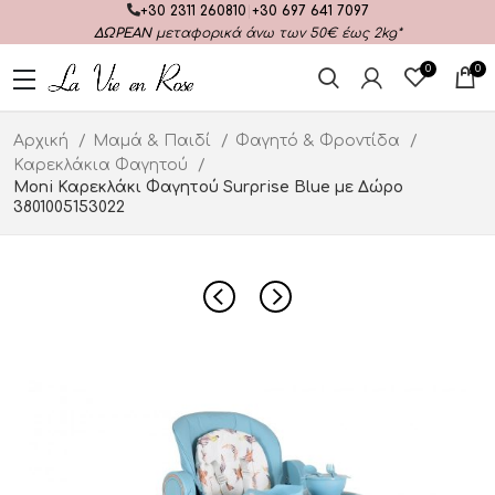
+30 2311 260810
|
+30 697 641 7097
ΔΩΡΕΑΝ
μεταφορικά άνω των 50€ έως 2kg*
0
0
Αρχική
Μαμά & Παιδί
Φαγητό & Φροντίδα
Καρεκλάκια Φαγητού
Moni Καρεκλάκι Φαγητού Surprise Blue με Δώρο
3801005153022