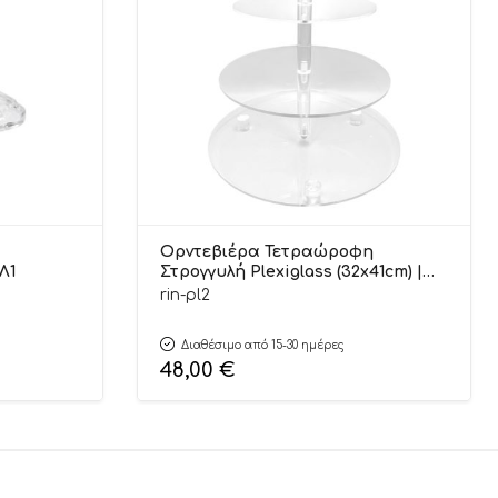
Ορντεβιέρα Τετραώροφη
πεδες | ΠΛ1
Στρογγυλή Plexiglass (32x41cm) |
ΠΛ2
rin-pl2
Διαθέσιμο από 15-30 ημέρες
48,00
€