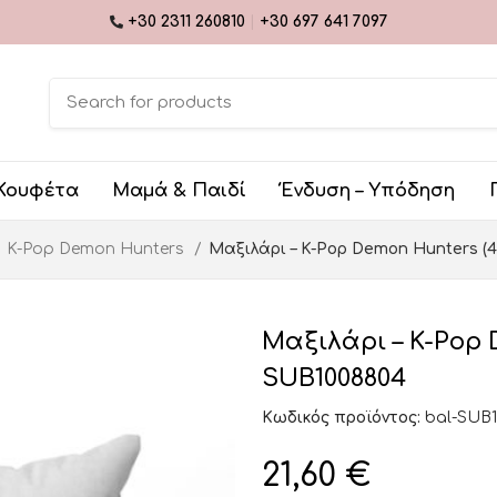
+30 2311 260810
|
+30 697 641 7097
Κουφέτα
Μαμά & Παιδί
Ένδυση – Υπόδηση
K-Pop Demon Hunters
Μαξιλάρι – K-Pop Demon Hunters (4
Μαξιλάρι – K-Pop 
SUB1008804
Κωδικός προϊόντος:
bal-SUB
21,60
€