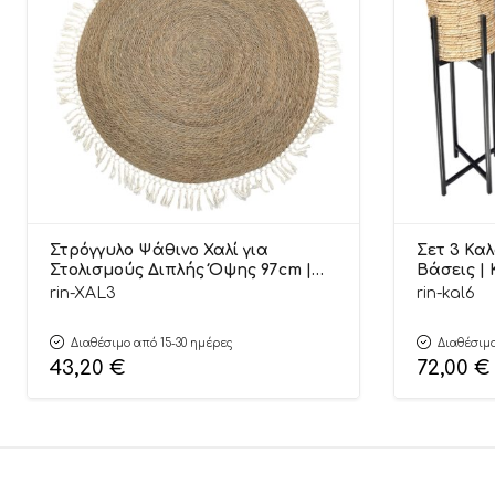
Στρόγγυλο Ψάθινο Χαλί για
Σετ 3 Κα
Στολισμούς Διπλής Όψης 97cm |
Βάσεις |
ΧΑΛ3
rin-XAL3
rin-kal6
Διαθέσιμο από 15-30 ημέρες
Διαθέσιμο
43,20
€
72,00
€