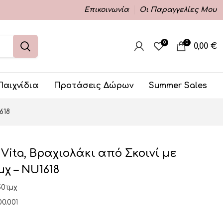
Επικοινωνία
Οι Παραγγελίες Μου
0
0
0,00
€
Παιχνίδια
Προτάσεις Δώρων
Summer Sales
618
ita, Βραχιολάκι από Σκοινί με
χ – NU1618
50τμχ
00.001