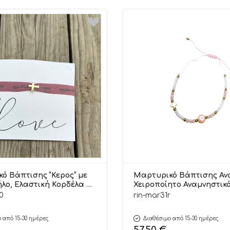
ό Βάπτισης “Κερος” με
Μαρτυρικό Βάπτισης Αν
λο, Ελαστική Κορδέλα &
Χειροποίητο Αναμνηστικό
 | ΜΑΡ200 Riniotis
Νεογέννητο & Βάπτιση 50
0
rin-mar31r
ΜΑΡ31Ρ Riniotis
 από 15-30 ημέρες
Διαθέσιμο από 15-30 ημέρες