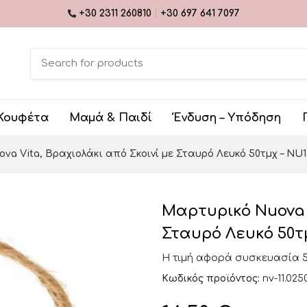
+30 2311 260810
|
+30 697 641 7097
Κουφέτα
Μαμά & Παιδί
Ένδυση – Υπόδηση
va Vita, Βραχιολάκι από Σκοινί με Σταυρό Λευκό 50τμχ – NU1
Μαρτυρικό Nuova V
Σταυρό Λευκό 50τμ
Η τιμή αφορά συσκευασία 
Κωδικός προϊόντος:
nv-11.025