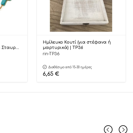
Ημίλευκο Κουτί (για στέφανα ή
ε Σταυρό
μαρτυρικά) | ΤΡ36
 – NU1618
rin-TP36
Διαθέσιμο από 15-30 ημέρες
6,65
€