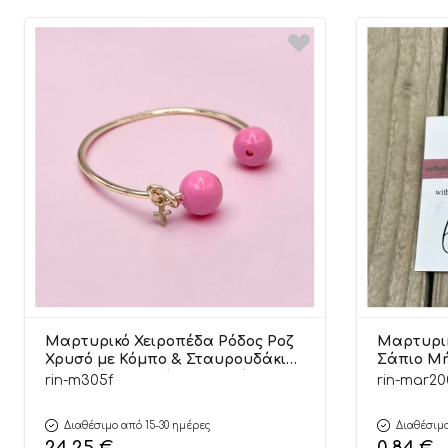
Μαρτυρικό Χειροπέδα Ρόδος Ροζ
Μαρτυρικ
Χρυσό με Κόμπο & Σταυρουδάκι
Σάπιο Μή
Γυναικείο Βραχιόλι (25 τεμάχια) |
Καρτελάκι
rin-m305f
rin-mar20
Μ305Φ Riniotis
Διαθέσιμο από 15-30 ημέρες
Διαθέσιμο