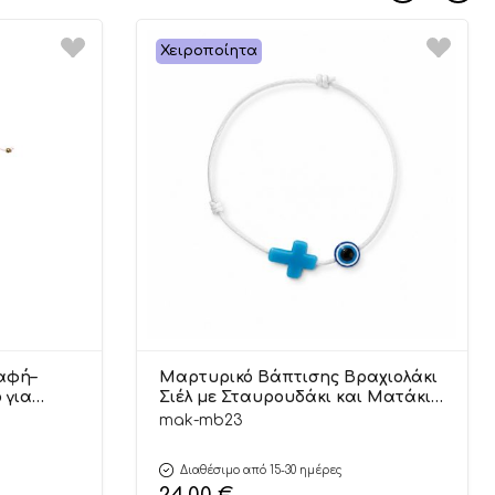
Χειροποίητα
αφή–
Μαρτυρικό Βάπτισης Βραχιολάκι
 για
Σιέλ με Σταυρουδάκι και Ματάκι
τμχ |
(25τμχ) | ΜΒ23 Mak Baby
mak-mb23
Διαθέσιμο από 15-30 ημέρες