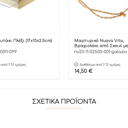
υτάκι Πλέξι (17x13x2.5cm)
Μαρτυρικό Nuova Vita,
Βραχιολάκι από Σκοινί μ
Γαλάζιο για Αγόρια 50τμχ
0011-099
nv23-11-02500-001-galazio
 από 7-12 ημέρες
Διαθέσιμο από 7-12 ημέρες
14,50
€
ΣΧΕΤΙΚΆ ΠΡΟΪΌΝΤΑ