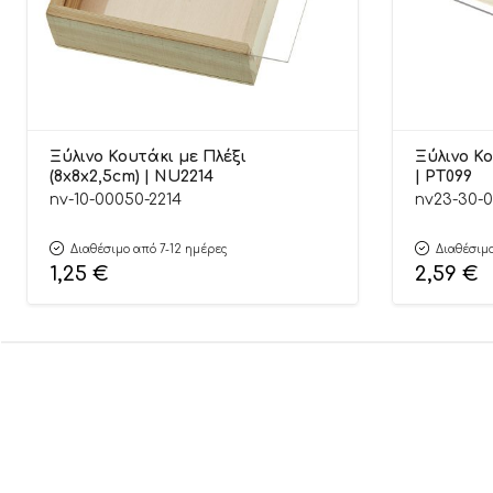
Ξύλινο Κουτάκι με Πλέξι
Ξύλινο Κο
(8x8x2,5cm) | NU2214
| ΡΤ099
nv-10-00050-2214
nv23-30-0
Διαθέσιμο από 7-12 ημέρες
Διαθέσιμο
1,25
€
2,59
€