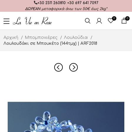
+30 2311 260810
|
+30 697 641 7097
ΔΩΡΕΑΝ
μεταφορικά άνω των 50€ έως 2kg*
0
0
Αρχική
Μπομπονιέρες
Λουλούδια
Λουλουδάκι σε Μπουκέτο (144τμχ) | ARF2018