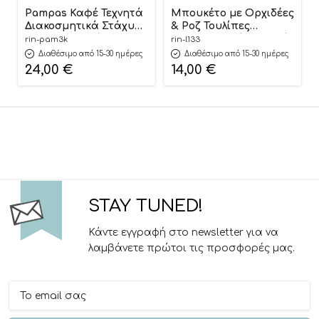
Pampas Καφέ Τεχνητά
Μπουκέτο με Ορχιδέες
Διακοσμητικά Στάχυα
& Ροζ Τουλίπες
για Ανθοσυνθέσεις &
Διακοσμητικά Τεχνητά
rin-pam3k
rin-l133
DIY Κατασκευές (10τμχ)
Λουλούδια με
Διαθέσιμο από 15-30 ημέρες
Διαθέσιμο από 15-30 ημέρες
| ΠΑΜ3Κ Riniotis
Καρφίτσα Πέρλες
24,00
€
14,00
€
70cm | Λ133 Riniotis
STAY TUNED!
Κάντε εγγραφή στο newsletter για να
λαμβάνετε πρώτοι τις προσφορές μας.