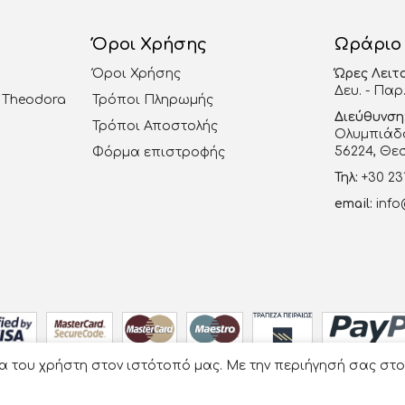
Όροι Χρήσης
Ωράριο
Όροι Χρήσης
Ώρες Λειτ
Δευ. - Παρ.
al Theodora
Τρόποι Πληρωμής
Διεύθυνση
Τρόποι Αποστολής
Ολυμπιάδο
56224, Θε
Φόρμα επιστροφής
Τηλ:
+30 23
email:
info
ία του χρήστη στον ιστότοπό μας. Με την περιήγησή σας στ
Οργάνωση Γάμου Βάπτισης - La Vie en Rose
- Developed by
e