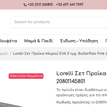
+30 2311 260810
|
+30 697 641 7097
Κουφέτα
Μαμά & Παιδί
Ένδυση – Υπόδηση
ωρού
Lorelli Σετ Προίκα Μωρού EVA 5 τμχ. Butterflies Pink 2
Lorelli Σετ Προίκα
Τελευταία Κομμάτια
20801145801
Το προϊόν είναι διαθέσιμο 
εργάσιμες ημέρες για την α
Κωδικός προϊόντος:
lo-208011