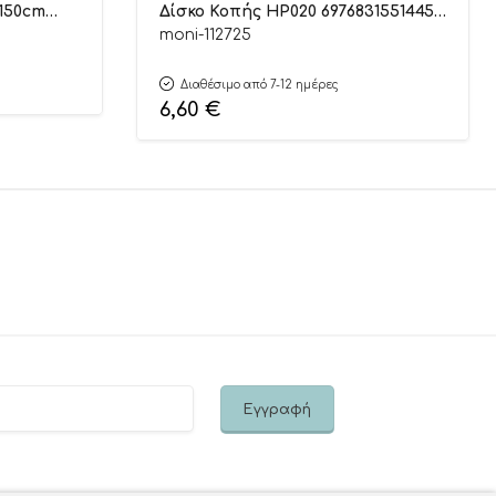
-150cm
Δίσκο Κοπής HP020 6976831551445
12m+ – Hi Pando
moni-112725
Διαθέσιμο από 7-12 ημέρες
6,60
€