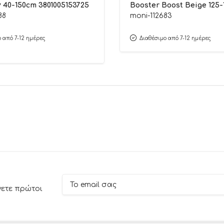
 40-150cm 3801005153725
Booster Boost Beige 125
3801005153749
88
moni-112683
 από 7-12 ημέρες
Διαθέσιμο από 7-12 ημέρες
νετε πρώτοι