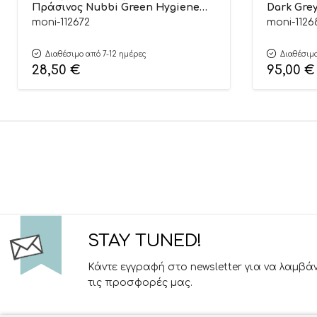
Πράσινος Nubbi Green Hygiene
Dark Grey
Basket 3800146273279 – Cangaroo
moni-112672
moni-1126
Διαθέσιμο από 7-12 ημέρες
Διαθέσιμο
28,50
€
95,00
€
STAY TUNED!
Κάντε εγγραφή στο newsletter για να λαμβά
τις προσφορές μας.