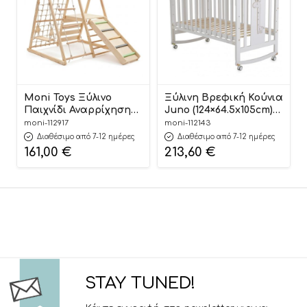
Moni Toys Ξύλινο
Ξύλινη Βρεφική Κούνια
Παιχνίδι Αναρρίχησης
Juno (124×64.5x105cm)
Little Gym Children`s
3801005210305 –
moni-112917
moni-112143
Play Center BPD773
Cangaroo
Διαθέσιμο από 7-12 ημέρες
Διαθέσιμο από 7-12 ημέρες
3801005602919
161,00
€
213,60
€
STAY TUNED!