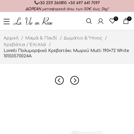
+30 2311 260810
|
+30 697 641 7097
ΔΩΡΕΑΝ
μεταφορικά άνω των 50€ έως 2kg*
0
0
Αρχική
Μαμά & Παιδί
Δωμάτιο & Ύπνος
Κρεβάτια / Έπιπλά
Lorelli Πολυμορφικό Κρεβατάκι Μωρού Multi 190×72 White
10150570024A