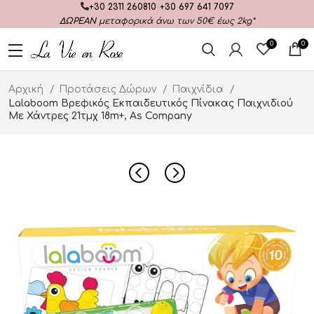
+30 2311 260810
|
+30 697 641 7097
ΔΩΡΕΑΝ
μεταφορικά άνω των 50€ έως 2kg*
0
0
Αρχική
Προτάσεις Δώρων
Παιχνίδια
Lalaboom Βρεφικός Εκπαιδευτικός Πίνακας Παιχνιδιού
Με Χάντρες 21τμχ 18m+, As Company