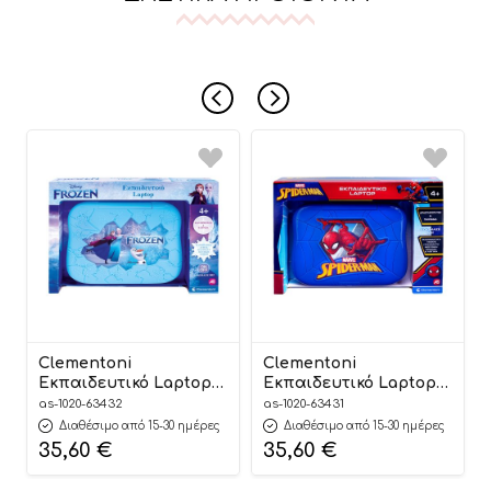
Clementoni
Clementoni
Εκπαιδευτικό Laptop
Εκπαιδευτικό Laptop
Disney Frozen 4+, As
Marvel Spiderman 4+,
as-1020-63432
as-1020-63431
Company
As Company
Διαθέσιμο από 15-30 ημέρες
Διαθέσιμο από 15-30 ημέρες
35,60
€
35,60
€