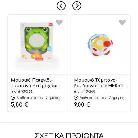
Μουσικό Παιχνίδι-
Μουσικό Τύμπανο-
Τύμπανο Βατραχάκι
Κουδουνίστρα HE0511
Toy drum Frog MBX06-1
3800146222413 –
moni-109582
moni-109268
3800146269487 12m+ –
Huanger
Διαθέσιμο από 7-12 ημέρες
Διαθέσιμο από 7-12 ημέρες
Mebo Star
5,80
€
9,00
€
ΣΧΕΤΙΚΆ ΠΡΟΪΌΝΤΑ