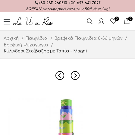
+30 2311 260810
|
+30 697 641 7097
ΔΩΡΕΑΝ
μεταφορικά άνω των 50€ έως 2kg*
0
0
Αρχική
Παιχνίδια
Βρεφικά Παιχνίδια 0-36 μηνών
Βρεφική Ψυχαγωγία
Κύλινδροι Στοίβαξης με Τοπία – Magni