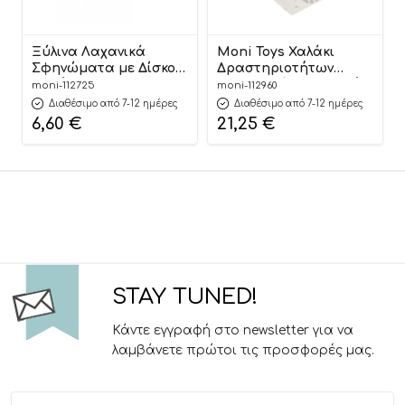
Ξύλινα Λαχανικά
Moni Toys Χαλάκι
Σφηνώματα με Δίσκο
Δραστηριοτήτων
Κοπής HP020
Αναδιπλούμενο Διπλής
moni-112725
moni-112960
6976831551445 12m+ – Hi
Όψης (150×200εκ) XPE
Διαθέσιμο από 7-12 ημέρες
Διαθέσιμο από 7-12 ημέρες
Pando
Vast Planet
6,60
€
21,25
€
3801005603046
STAY TUNED!
Κάντε εγγραφή στο newsletter για να
λαμβάνετε πρώτοι τις προσφορές μας.