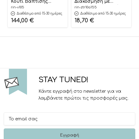
Κουτί Βάπτισης
Διακόσμηση με
Διάφανο 59×36×24,5cm
Ζωγραφιστό Κυκνάκι |
rin-v105
rin-ztr10a155
| Β105 Riniotis
ΖΤΡ10Α155 Riniotis
Διαθέσιμο από 15-30 ημέρες
Διαθέσιμο από 15-30 ημέρες
144,00
€
18,70
€
STAY TUNED!
Κάντε εγγραφή στο newsletter για να
λαμβάνετε πρώτοι τις προσφορές μας.