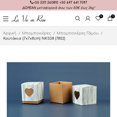
+30 2311 260810
|
+30 697 641 7097
ΔΩΡΕΑΝ
μεταφορικά άνω των 50€ έως 2kg*
0
0
Αρχική
Μπομπονιέρες
Μπομπονιέρες Γάμου
Κουτάκια (7x7x8cm) ΝΚ338 (7802)