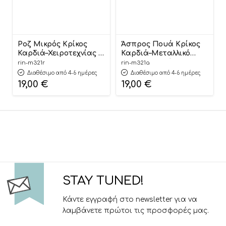
Ροζ Μικρός Κρίκος
Άσπρος Πουά Κρίκος
Καρδιά–Χειροτεχνίας &
Καρδιά–Μεταλλικό
Διακόσμησης 3cm (50
Διακοσμητικό
rin-m321r
rin-m321a
τεμάχια) | Μ321Ρ
Κρεμαστό 3cm (50
Διαθέσιμο από 4-6 ημέρες
Διαθέσιμο από 4-6 ημέρες
Riniotis
τεμάχια) | Μ321Α
19,00
€
19,00
€
Riniotis
STAY TUNED!
Κάντε εγγραφή στο newsletter για να
λαμβάνετε πρώτοι τις προσφορές μας.