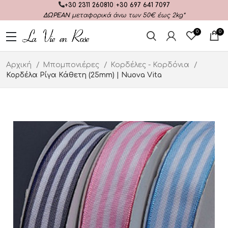
+30 2311 260810
|
+30 697 641 7097
ΔΩΡΕΑΝ
μεταφορικά άνω των 50€ έως 2kg*
0
0
Αρχική
Μπομπονιέρες
Κορδέλες - Κορδόνια
Κορδέλα Ρίγα Κάθετη (25mm) | Nuova Vita