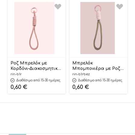
Ροζ Μπρελόκ με
Μπρελόκ
Κορδόνι–Διακοσμητικό
Μπομπονιέρα με Ροζ
για Μπομπονιέρες
& Μπεζ Κορδόνι
rin-b1r
rin-b1rbez
Γάμου, Βάπτισης 15cm
Μπομπονιέρα Γάμου
Διαθέσιμο από 15-30 ημέρες
Διαθέσιμο από 15-30 ημέρες
| ΜΠ1Ρ Riniotis
Βάπτισης 15cm |
0,60
€
0,60
€
ΜΠ1ΡΜΠΕΖ Riniotis