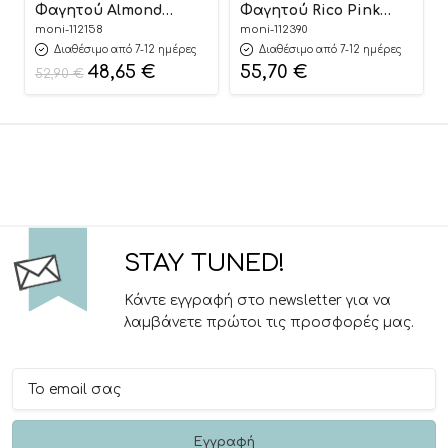
Φαγητού Almond
Φαγητού Rico Pink
Green 3801005152865
3801005153466
moni-112158
moni-112390
Διαθέσιμο από 7-12 ημέρες
Διαθέσιμο από 7-12 ημέρες
48,65
€
55,70
€
52,90
€
STAY TUNED!
Κάντε εγγραφή στο newsletter για να
λαμβάνετε πρώτοι τις προσφορές μας.