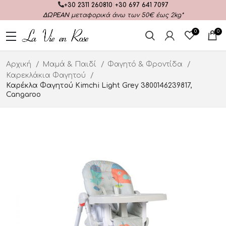
+30 2311 260810
|
+30 697 641 7097
ΔΩΡΕΑΝ
μεταφορικά άνω των 50€ έως 2kg*
0
0
Αρχική
Μαμά & Παιδί
Φαγητό & Φροντίδα
Καρεκλάκια Φαγητού
Καρέκλα Φαγητού Kimchi Light Grey 3800146239817,
Cangaroo