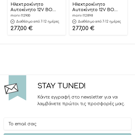
Ηλεκτροκίνητο
Ηλεκτροκίνητο
Αυτοκίνητο 12V BO
Αυτοκίνητο 12V BO
RAM Mammoth 1000
RAM Mammoth 1000
moni-112900
moni-112898
White 3801005001651
Black 3801005001637
Διαθέσιμο από 7-12 ημέρες
Διαθέσιμο από 7-12 ημέρες
277,00
€
277,00
€
STAY TUNED!
Κάντε εγγραφή στο newsletter για να
λαμβάνετε πρώτοι τις προσφορές μας.