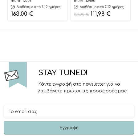
Beige 3801005210671
Premium+ Dark Grey
moni-112704
moni-112408
3801005210510
Διαθέσιμο από 7-12 ημέρες
Διαθέσιμο από 7-12 ημέρες
163,00
€
111,98
€
137,00
€
STAY TUNED!
Κάντε εγγραφή στο newsletter για να
λαμβάνετε πρώτοι τις προσφορές μας.