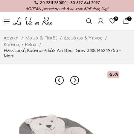
+30 2311 260810
|
+30 697 641 7097
ΔΩΡΕΑΝ
μεταφορικά άνω των 50€ έως 2kg*
0
0
Αρχική
Μαμά & Παιδί
Δωμάτιο & Ύπνος
Κούνιες / Relax
Ηλεκτρική Κούνια-Ριλάξ Ari Bear Grey 3800146249755 –
Moni
-25%