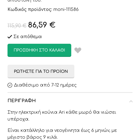
αποστολή του.
Κωδικός προϊόντος:
moni-111586
86,59
€
115,90
€
Σε απόθεμα
ΠΡΟΣΘΉΚΗ ΣΤΟ ΚΑΛΆΘΙ
ΡΩΤΉΣΤΕ ΓΙΑ ΤΟ ΠΡΟΪΌΝ
Διαθέσιμο από 7-12 ημέρες
ΠΕΡΙΓΡΑΦΉ
Στην ηλεκτρική κούνια Ari κάθε μωρό θα νιώσει
υπέροχα.
Είναι κατάλληλο για νεογέννητα έως 6 μηνών, με
μέγιστο βάρος 9 κιλά.