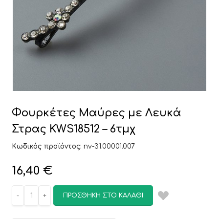
Φουρκέτες Μαύρες με Λευκά
Στρας KWS18512 – 6τμχ
Κωδικός προϊόντος:
nv-31.00001.007
16,40
€
ΠΡΟΣΘΉΚΗ ΣΤΟ ΚΑΛΆΘΙ