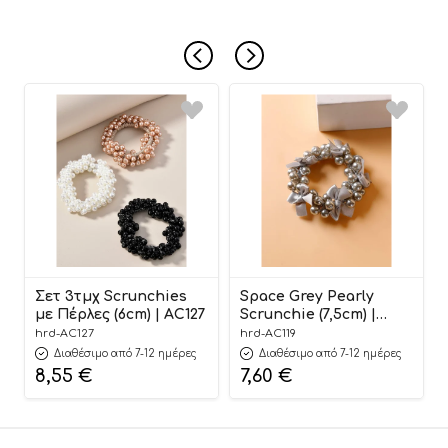
Σετ 3τμχ Scrunchies
Space Grey Pearly
με Πέρλες (6cm) | AC127
Scrunchie (7,5cm) |
AC119
hrd-AC127
hrd-AC119
Διαθέσιμο από 7-12 ημέρες
Διαθέσιμο από 7-12 ημέρες
8,55
€
7,60
€