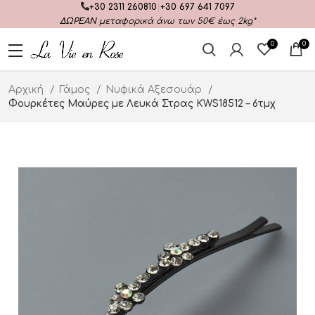
+30 2311 260810
|
+30 697 641 7097
ΔΩΡΕΑΝ
μεταφορικά άνω των 50€ έως 2kg*
0
0
Αρχική
Γάμος
Νυφικά Αξεσουάρ
Φουρκέτες Μαύρες με Λευκά Στρας KWS18512 – 6τμχ