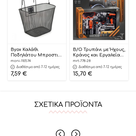
Byox Καλάθι
B/O Τρυπάνι με Ήχους,
Ποδηλάτου Μπροστινό
Κράνος και Εργαλεία
JK85513 3800146215354
778-28 3+ – Martin Toys
moni-110574
mrt-778-28
Διαθέσιμο από 7-12 ημέρες
Διαθέσιμο από 7-12 ημέρες
7,59
€
15,70
€
ΣΧΕΤΙΚΆ ΠΡΟΪΌΝΤΑ