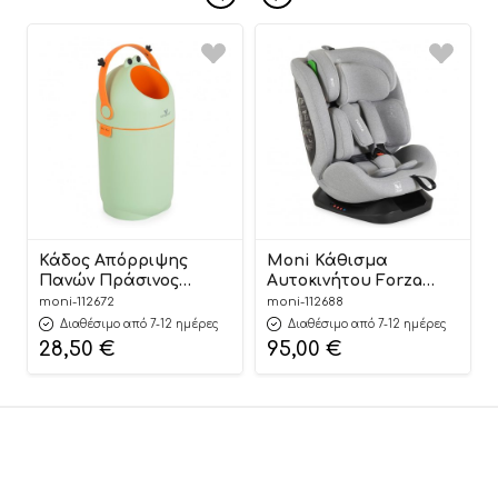
Κάδος Απόρριψης
Moni Κάθισμα
Πανών Πράσινος
Αυτοκινήτου Forza
Nubbi Green Hygiene
Dark Grey 40-150cm
moni-112672
moni-112688
Basket 3800146273279 –
3801005153725
Διαθέσιμο από 7-12 ημέρες
Διαθέσιμο από 7-12 ημέρες
Cangaroo
28,50
€
95,00
€