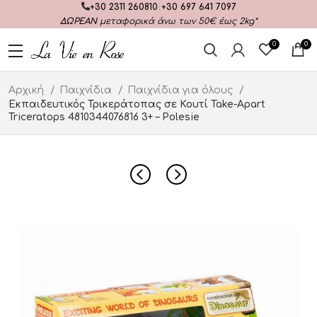
+30 2311 260810
|
+30 697 641 7097
ΔΩΡΕΑΝ
μεταφορικά άνω των 50€ έως 2kg*
0
0
Αρχική
Παιχνίδια
Παιχνίδια για όλους
Εκπαιδευτικός Τρικεράτοπας σε Κουτί Take-Apart
Triceratops 4810344076816 3+ – Polesie