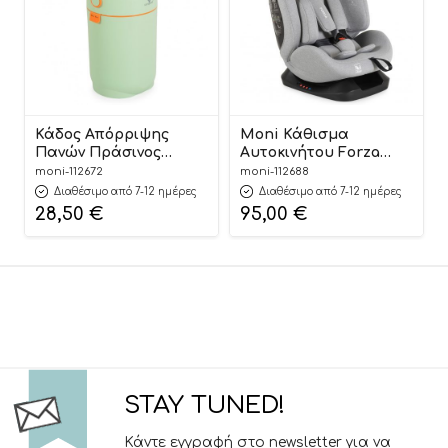
Κάδος Απόρριψης
Moni Κάθισμα
Πανών Πράσινος
Αυτοκινήτου Forza
Nubbi Green Hygiene
Dark Grey 40-150cm
moni-112672
moni-112688
Basket 3800146273279 –
3801005153725
Διαθέσιμο από 7-12 ημέρες
Διαθέσιμο από 7-12 ημέρες
Cangaroo
28,50
€
95,00
€
STAY TUNED!
Κάντε εγγραφή στο newsletter για να