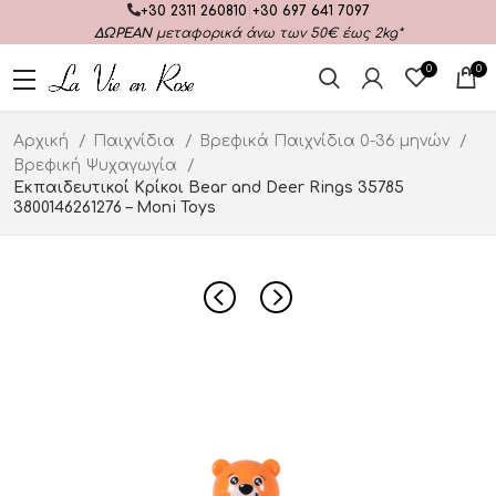
+30 2311 260810
|
+30 697 641 7097
ΔΩΡΕΑΝ
μεταφορικά άνω των 50€ έως 2kg*
0
0
Αρχική
Παιχνίδια
Βρεφικά Παιχνίδια 0-36 μηνών
Βρεφική Ψυχαγωγία
Εκπαιδευτικοί Κρίκοι Bear and Deer Rings 35785
3800146261276 – Moni Toys