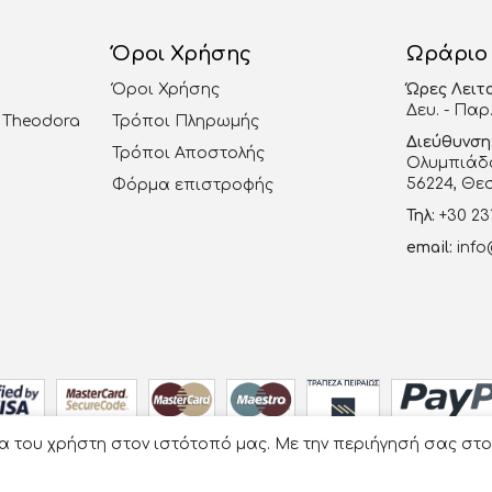
Όροι Χρήσης
Ωράριο
Όροι Χρήσης
Ώρες Λειτ
Δευ. - Παρ.
al Theodora
Τρόποι Πληρωμής
Διεύθυνση
Τρόποι Αποστολής
Ολυμπιάδο
56224, Θε
Φόρμα επιστροφής
Τηλ:
+30 23
email:
info
ία του χρήστη στον ιστότοπό μας. Με την περιήγησή σας στ
Οργάνωση Γάμου Βάπτισης - La Vie en Rose
- Developed by
e