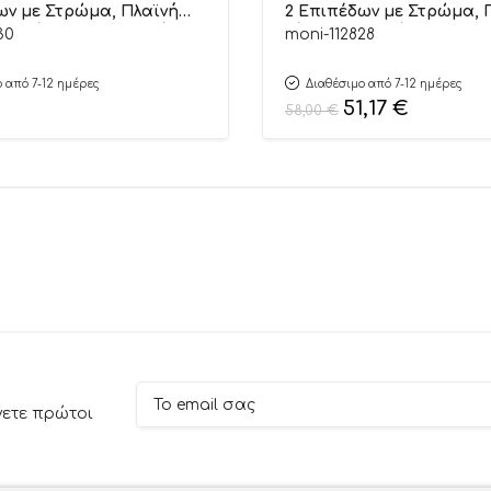
ων με Στρώμα, Πλαϊνή
2 Επιπέδων με Στρώμα, 
αι Τσάντα Μεταφοράς
Είσοδο και Τσάντα Μετ
30
moni-112828
3801005210633
Dos Green 3801005210619
 από 7-12 ημέρες
Διαθέσιμο από 7-12 ημέρες
51,17
€
58,00
€
νετε πρώτοι