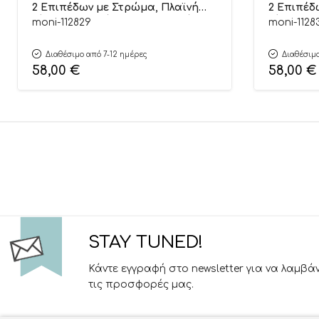
2 Επιπέδων με Στρώμα, Πλαϊνή
2 Επιπέδ
Είσοδο και Τσάντα Μεταφοράς
Είσοδο κ
moni-112829
moni-1128
Dos Pink 3801005210626
Dos Grey 
Διαθέσιμο από 7-12 ημέρες
Διαθέσιμο
58,00
€
58,00
€
STAY TUNED!
Κάντε εγγραφή στο newsletter για να λαμβά
τις προσφορές μας.