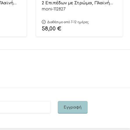
Πλαϊνή
2 Επιπέδων με Στρώμα, Πλαϊνή
αφοράς
Είσοδο και Τσάντα Μεταφοράς
moni-112827
Dos Beige 3801005210602
Διαθέσιμο από 7-12 ημέρες
58,00
€