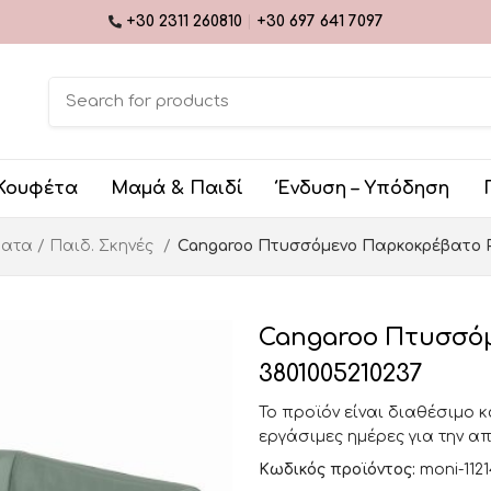
+30 2311 260810
|
+30 697 641 7097
Κουφέτα
Μαμά & Παιδί
Ένδυση – Υπόδηση
ατα / Παιδ. Σκηνές
Cangaroo Πτυσσόμενο Παρκοκρέβατο Pl
Cangaroo Πτυσσόμ
3801005210237
Το προϊόν είναι διαθέσιμο 
εργάσιμες ημέρες για την α
Κωδικός προϊόντος:
moni-112