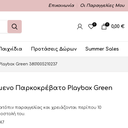
Επικοινωνία
Οι Παραγγελίες Μου
0
0
0,00
€
Παιχνίδια
Προτάσεις Δώρων
Summer Sales
aybox Green 3801005210237
ενο Παρκοκρέβατο Playbox Green
κατόπιν παραγγελίας και χρειάζονται περίπου 10
ποστολή του.
147