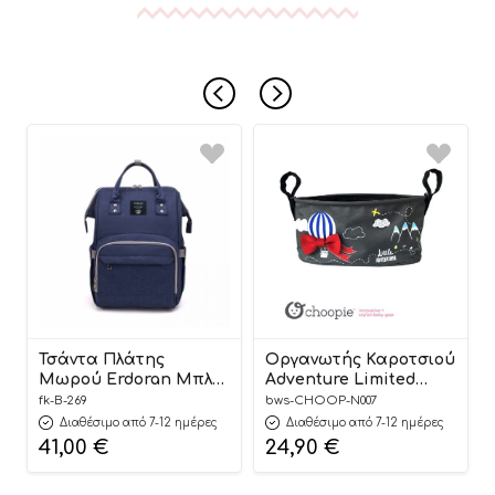
Τσάντα Πλάτης
Οργανωτής Καροτσιού
Μωρού Erdoran Μπλε
Adventure Limited
B-269 Fiko
Edition – Choopie
fk-B-269
bws-CHOOP-N007
Διαθέσιμο από 7-12 ημέρες
Διαθέσιμο από 7-12 ημέρες
41,00
€
24,90
€