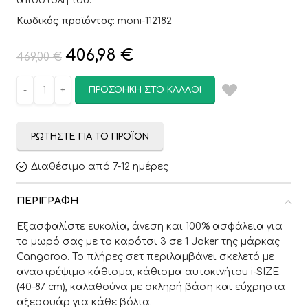
αποστολή του.
Κωδικός προϊόντος:
moni-112182
406,98
€
469,00
€
ΠΡΟΣΘΉΚΗ ΣΤΟ ΚΑΛΆΘΙ
ΡΩΤΉΣΤΕ ΓΙΑ ΤΟ ΠΡΟΪΌΝ
Διαθέσιμο από 7-12 ημέρες
ΠΕΡΙΓΡΑΦΉ
Εξασφαλίστε ευκολία, άνεση και 100% ασφάλεια για
το μωρό σας με το καρότσι 3 σε 1 Joker της μάρκας
Cangaroo. Το πλήρες σετ περιλαμβάνει σκελετό με
αναστρέψιμο κάθισμα, κάθισμα αυτοκινήτου i-SIZE
(40–87 cm), καλαθούνα με σκληρή βάση και εύχρηστα
αξεσουάρ για κάθε βόλτα.