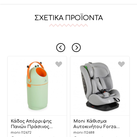
ΣΧΕΤΙΚΆ ΠΡΟΪΌΝΤΑ
Κάδος Απόρριψης
Moni Κάθισμα
Πανών Πράσινος
Αυτοκινήτου Forza
Nubbi Green Hygiene
Dark Grey 40-150cm
moni-112672
moni-112688