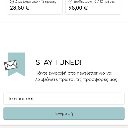
Basket 3800146273279 –
3801005153725
Διαθέσιμο από 7-12 ημέρες
Διαθέσιμο από 7-12 ημέρες
Cangaroo
28,50
€
95,00
€
STAY TUNED!
Κάντε εγγραφή στο newsletter για να
λαμβάνετε πρώτοι τις προσφορές μας.