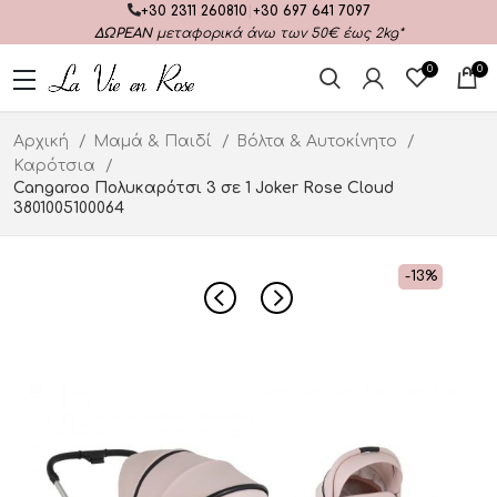
+30 2311 260810
|
+30 697 641 7097
ΔΩΡΕΑΝ
μεταφορικά άνω των 50€ έως 2kg*
0
0
Αρχική
Μαμά & Παιδί
Βόλτα & Αυτοκίνητο
Καρότσια
Cangaroo Πολυκαρότσι 3 σε 1 Joker Rose Cloud
3801005100064
-13%