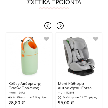
ΣΧΕΤΙΚΆ ΠΡΟΪΌΝΤΑ
Κάδος Απόρριψης
Moni Κάθισμα
Πανών Πράσινος
Αυτοκινήτου Forza
Nubbi Green Hygiene
Dark Grey 40-150cm
moni-112672
moni-112688
Basket 3800146273279 –
3801005153725
Διαθέσιμο από 7-12 ημέρες
Διαθέσιμο από 7-12 ημέρες
Cangaroo
28,50
€
95,00
€