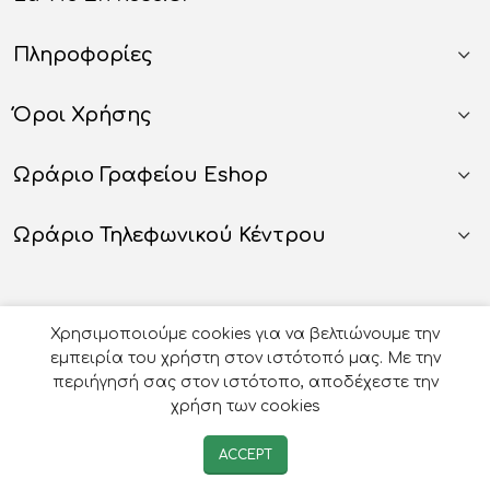
Πληροφορίες
Όροι Χρήσης
Ωράριο Γραφείου Eshop
Ωράριο Τηλεφωνικού Κέντρου
Χρησιμοποιούμε cookies για να βελτιώνουμε την
εμπειρία του χρήστη στον ιστότοπό μας. Με την
περιήγησή σας στον ιστότοπο, αποδέχεστε την
χρήση των cookies
© 2026
Οργάνωση Γάμου Βάπτισης - La Vie en Rose
-
ACCEPT
Developed by
e-avenue