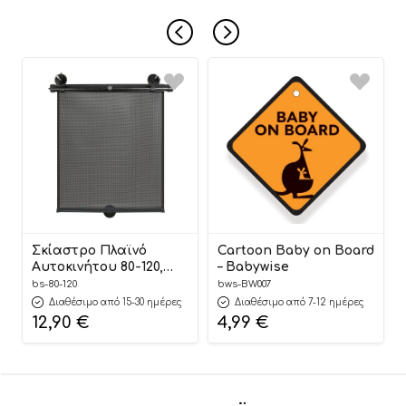
Σκίαστρο Πλαϊνό
Cartoon Baby on Board
Αυτοκινήτου 80-120,
– Babywise
Bebe Stars
bs-80-120
bws-BW007
Διαθέσιμο από 15-30 ημέρες
Διαθέσιμο από 7-12 ημέρες
12,90
€
4,99
€