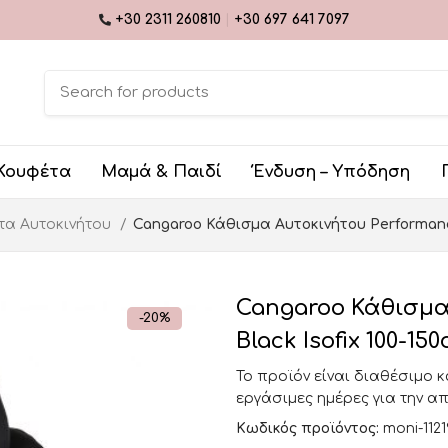
+30 2311 260810
|
+30 697 641 7097
Κουφέτα
Μαμά & Παιδί
Ένδυση – Υπόδηση
τα Αυτοκινήτου
Cangaroo Κάθισμα Αυτοκινήτου Performance
Cangaroo Κάθισμα
-20%
Black Isofix 100-15
Το προϊόν είναι διαθέσιμο 
εργάσιμες ημέρες για την α
Κωδικός προϊόντος:
moni-112