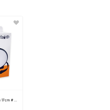
ια ή το στυλ. Χάρη στις φιλικές προς το χρήστη
νη σχεδίασή του, αυτό το μοντέλο είναι μια εξαιρετική
, καθημερινή χρήση και όλα τα ενδιάμεσα.
 49 x 64cm
x 51 x 80cm
17cm # –