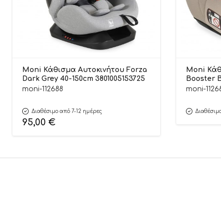
Moni Κάθισμα Αυτοκινήτου Forza
Moni Κάθ
Dark Grey 40-150cm 3801005153725
Booster B
380100515
moni-112688
moni-1126
Διαθέσιμο από 7-12 ημέρες
Διαθέσιμο
95,00
€