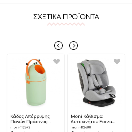
ΣΧΕΤΙΚΆ ΠΡΟΪΌΝΤΑ
Κάδος Απόρριψης
Moni Κάθισμα
Πανών Πράσινος
Αυτοκινήτου Forza
Nubbi Green Hygiene
Dark Grey 40-150cm
moni-112672
moni-112688