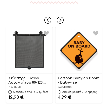
Σκίαστρο Πλαϊνό
Cartoon Baby on Board
Αυτοκινήτου 80-120,
– Babywise
Bebe Stars
bs-80-120
bws-BW007
Διαθέσιμο από 15-30 ημέρες
Διαθέσιμο από 7-12 ημέρες
12,90
€
4,99
€