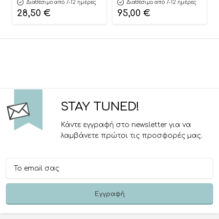
Basket 3800146273279 –
3801005153725
Διαθέσιμο από 7-12 ημέρες
Διαθέσιμο από 7-12 ημέρες
Cangaroo
28,50
€
95,00
€
STAY TUNED!
Κάντε εγγραφή στο newsletter για να
λαμβάνετε πρώτοι τις προσφορές μας.