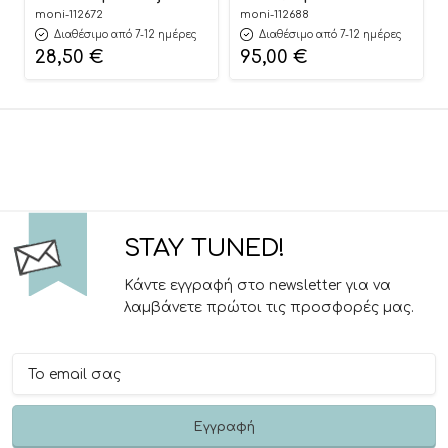
Nubbi Green Hygiene
Dark Grey 40-150cm
moni-112672
moni-112688
Basket 3800146273279 –
3801005153725
Διαθέσιμο από 7-12 ημέρες
Διαθέσιμο από 7-12 ημέρες
Cangaroo
28,50
€
95,00
€
STAY TUNED!
Κάντε εγγραφή στο newsletter για να
λαμβάνετε πρώτοι τις προσφορές μας.