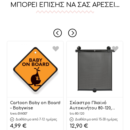
ΜΠΟΡΕΊ ΕΠΊΣΗΣ ΝΑ ΣΑΣ ΑΡΈΣΕΙ…
Cartoon Baby on Board
Σκίαστρο Πλαϊνό
– Babywise
Αυτοκινήτου 80-120,
Bebe Stars
bws-BW007
bs-80-120
Διαθέσιμο από 7-12 ημέρες
Διαθέσιμο από 15-30 ημέρες
4,99
€
12,90
€