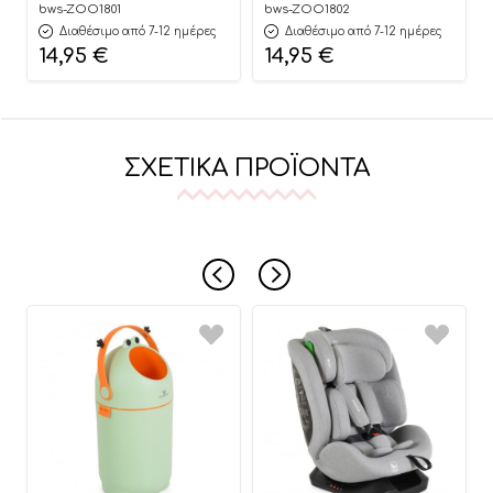
Zoocchini
Zoocchini
bws-ZOO1801
bws-ZOO1802
Διαθέσιμο από 7-12 ημέρες
Διαθέσιμο από 7-12 ημέρες
14,95
€
14,95
€
ΣΧΕΤΙΚΆ ΠΡΟΪΌΝΤΑ