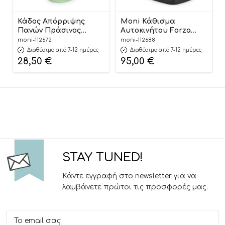
Κάδος Απόρριψης
Moni Κάθισμα
Πανών Πράσινος
Αυτοκινήτου Forza
Nubbi Green Hygiene
Dark Grey 40-150cm
moni-112672
moni-112688
Basket 3800146273279 –
3801005153725
Διαθέσιμο από 7-12 ημέρες
Διαθέσιμο από 7-12 ημέρες
Cangaroo
28,50
€
95,00
€
STAY TUNED!
Κάντε εγγραφή στο newsletter για να
λαμβάνετε πρώτοι τις προσφορές μας.