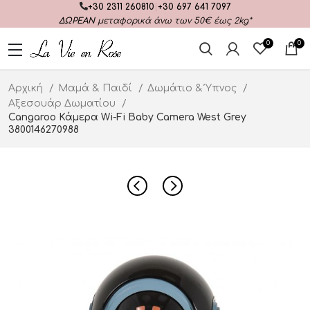
+30 2311 260810
|
+30 697 641 7097
ΔΩΡΕΑΝ
μεταφορικά άνω των 50€ έως 2kg*
0
0
Αρχική
Μαμά & Παιδί
Δωμάτιο & Ύπνος
Αξεσουάρ Δωματίου
Cangaroo Κάμερα Wi-Fi Baby Camera West Grey
3800146270988