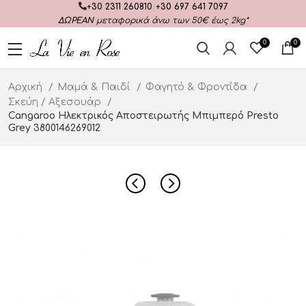
+30 2311 260810
|
+30 697 641 7097
ΔΩΡΕΑΝ
μεταφορικά άνω των 50€ έως 2kg*
0
0
Αρχική
Μαμά & Παιδί
Φαγητό & Φροντίδα
Σκεύη / Αξεσουάρ
Cangaroo Ηλεκτρικός Αποστειρωτής Μπιμπερό Presto
Grey 3800146269012