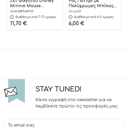
Σετ Φαγητού Disney
Ροζ Ποτήρι με
Minnie Mouse
Πολύχρωμες Μπίλιες
Φαγητοδοχείο 800ml-
30,5x10cm | ΠΟΤ1
diak-000564931
rin-pot1
Παγούρι Ανοξείδωτο
Riniotis
Διαθέσιμο από 7-12 ημέρες
Διαθέσιμο από 4-6 ημέρες
500ml | Must
11,70
€
6,00
€
5205698741432
STAY TUNED!
Κάντε εγγραφή στο newsletter για να
λαμβάνετε πρώτοι τις προσφορές μας.