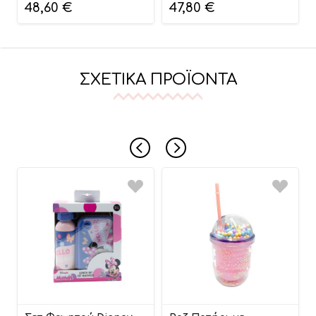
Θερμαντήρας) Bottle
Θερμαντήρας) Bottle
48,60
€
47,80
€
Sterilizer Grey
Sterilizer Green
3800146267155
3800146258788
ΣΧΕΤΙΚΆ ΠΡΟΪΌΝΤΑ