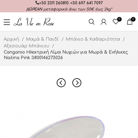
+30 2311 260810
|
+30 697 641 7097
ΔΩΡΕΑΝ
μεταφορικά άνω των 50€ έως 2kg*
0
0
Αρχική
Μαμά & Παιδί
Μπάνιο & Καθαριότητα
Αξεσουάρ Μπάνιου
Cangaroo Ηλεκτρική Λίμα Νυχιών για Μωρά & Ενήλικες
Nailina Pink 3800146273026