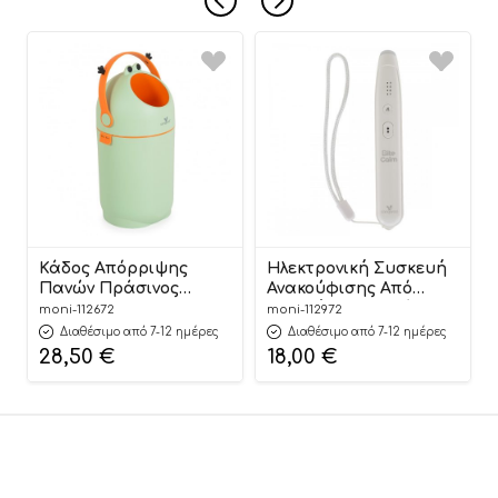
Κάδος Απόρριψης
Ηλεκτρονική Συσκευή
Πανών Πράσινος
Ανακούφισης Από
Nubbi Green Hygiene
Τσιμπήματα Εντόμων
moni-112672
moni-112972
Basket 3800146273279 –
BiteCalm
Διαθέσιμο από 7-12 ημέρες
Διαθέσιμο από 7-12 ημέρες
Cangaroo
3800146273934 6+ –
28,50
€
18,00
€
Cangaroo