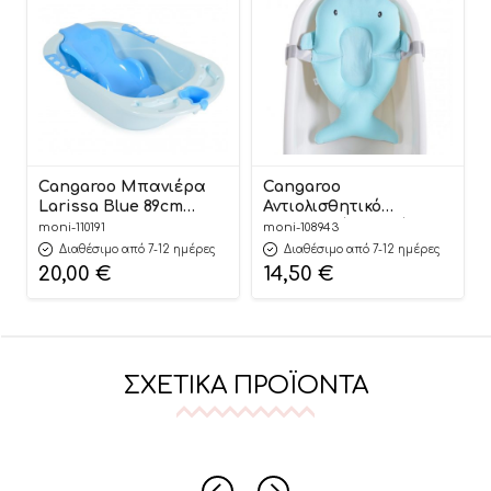
Cangaroo Μπανιέρα
Cangaroo
Larissa Blue 89cm
Αντιολισθητικό
3800146270018
Στρωματάκι Μπάνιου
moni-110191
moni-108943
Bailey Blue
Διαθέσιμο από 7-12 ημέρες
Διαθέσιμο από 7-12 ημέρες
3800146268190
20,00
€
14,50
€
ΣΧΕΤΙΚΆ ΠΡΟΪΌΝΤΑ