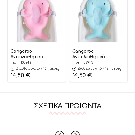
Cangaroo
Cangaroo
Αντιολισθητικό
Αντιολισθητικό
Στρωματάκι Μπάνιου
Στρωματάκι Μπάνιου
moni-108942
moni-108943
Bailey Pink
Bailey Blue
Διαθέσιμο από 7-12 ημέρες
Διαθέσιμο από 7-12 ημέρες
3800146268183
3800146268190
14,50
€
14,50
€
ΣΧΕΤΙΚΆ ΠΡΟΪΌΝΤΑ