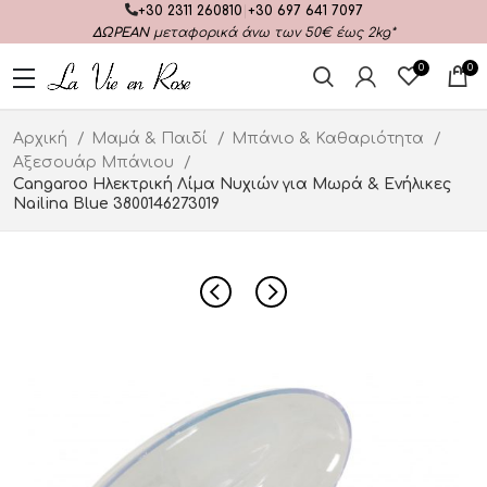
+30 2311 260810
|
+30 697 641 7097
ΔΩΡΕΑΝ
μεταφορικά άνω των 50€ έως 2kg*
0
0
Αρχική
Μαμά & Παιδί
Μπάνιο & Καθαριότητα
Αξεσουάρ Μπάνιου
Cangaroo Ηλεκτρική Λίμα Νυχιών για Μωρά & Ενήλικες
Nailina Blue 3800146273019