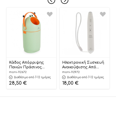
Κάδος Απόρριψης
Ηλεκτρονική Συσκευή
Πανών Πράσινος
Ανακούφισης Από
Nubbi Green Hygiene
Τσιμπήματα Εντόμων
moni-112672
moni-112972
Basket 3800146273279 –
BiteCalm
Διαθέσιμο από 7-12 ημέρες
Διαθέσιμο από 7-12 ημέρες
Cangaroo
3800146273934 6+ –
28,50
€
18,00
€
Cangaroo