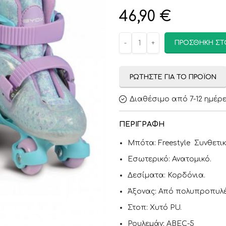
46,90
€
ΠΡΟΣΘΉΚΗ ΣΤ
ΡΩΤΉΣΤΕ ΓΙΑ ΤΟ ΠΡΟΪΌΝ
Διαθέσιμο από 7-12 ημέρ
ΠΕΡΙΓΡΑΦΉ
Μπότα: Freestyle Συνθετι
Εσωτερικό: Ανατομικό.
Δεσίματα: Κορδόνια.
Άξονας: Από πολυπροπυλέν
Στοπ: Χυτό PU.
Ρουλεμάν: ΑBEC-5