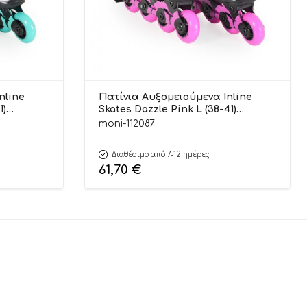
nline
Πατίνια Αυξομειούμενα Inline
1)
Skates Dazzle Pink L (38-41)
3800146229450 – Byox
moni-112087
Διαθέσιμο από 7-12 ημέρες
61,70
€