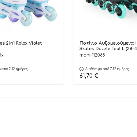
es 2in1 Rolox Violet
Πατίνια Αυξομειούμενα I
Skates Dazzle Teal L (38-4
3800146229467 – Byox
0x
moni-112088
 από 7-12 ημέρες
Διαθέσιμο από 7-12 ημέρες
61,70
€