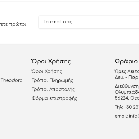
νετε πρώτοι
Όροι Χρήσης
Ωράριο
Όροι Χρήσης
Ώρες Λειτ
Δευ. - Παρ.
al Theodora
Τρόποι Πληρωμής
Διεύθυνση
Τρόποι Αποστολής
Ολυμπιάδο
56224, Θε
Φόρμα επιστροφής
Τηλ:
+30 23
email:
info