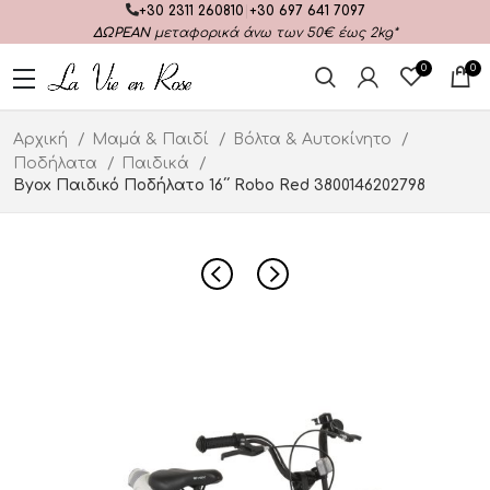
+30 2311 260810
|
+30 697 641 7097
ΔΩΡΕΑΝ
μεταφορικά άνω των 50€ έως 2kg*
0
0
Αρχική
Μαμά & Παιδί
Βόλτα & Αυτοκίνητο
Ποδήλατα
Παιδικά
Byox Παιδικό Ποδήλατο 16΄΄ Robo Red 3800146202798