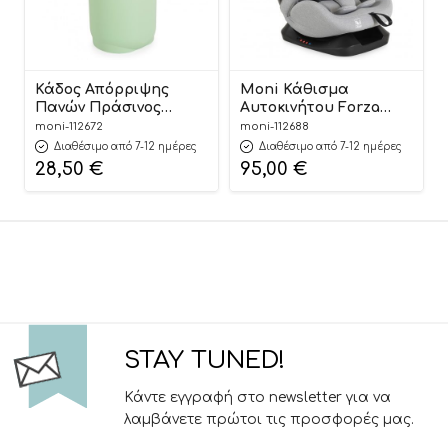
Κάδος Απόρριψης
Moni Κάθισμα
Πανών Πράσινος
Αυτοκινήτου Forza
Nubbi Green Hygiene
Dark Grey 40-150cm
moni-112672
moni-112688
Basket 3800146273279 –
3801005153725
Διαθέσιμο από 7-12 ημέρες
Διαθέσιμο από 7-12 ημέρες
Cangaroo
28,50
€
95,00
€
STAY TUNED!
Κάντε εγγραφή στο newsletter για να
λαμβάνετε πρώτοι τις προσφορές μας.