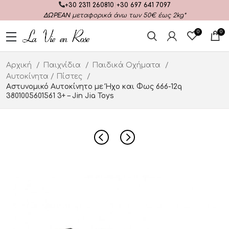
+30 2311 260810
|
+30 697 641 7097
ΔΩΡΕΑΝ
μεταφορικά άνω των 50€ έως 2kg*
0
0
Αρχική
Παιχνίδια
Παιδικά Οχήματα
Αυτοκίνητα / Πίστες
Αστυνομικό Αυτοκίνητο με Ήχο και Φως 666-12q
3801005601561 3+ – Jin Jia Toys