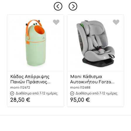
Κάδος Απόρριψης
Moni Κάθισμα
Πανών Πράσινος
Αυτοκινήτου Forza
Nubbi Green Hygiene
Dark Grey 40-150cm
moni-112672
moni-112688
Basket 3800146273279 –
3801005153725
Διαθέσιμο από 7-12 ημέρες
Διαθέσιμο από 7-12 ημέρες
Cangaroo
28,50
€
95,00
€