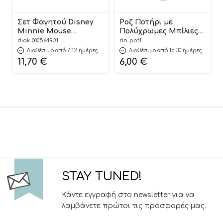
Σετ Φαγητού Disney
Ροζ Ποτήρι με
Minnie Mouse
Πολύχρωμες Μπίλιες
Φαγητοδοχείο 800ml-
30,5x10cm | ΠΟΤ1
diak-000564931
rin-pot1
Παγούρι Ανοξείδωτο
Riniotis
Διαθέσιμο από 7-12 ημέρες
Διαθέσιμο από 15-30 ημέρες
500ml | Must
11,70
€
6,00
€
5205698741432
STAY TUNED!
Κάντε εγγραφή στο newsletter για να
λαμβάνετε πρώτοι τις προσφορές μας.