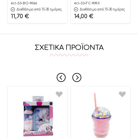
5208009002314 – Ecolife
5208009003199 – Ecolife
ecl-33-BO-9066
ecl-33-FC-9093
Διαθέσιμο από 15-30 ημέρες
Διαθέσιμο από 15-30 ημέρες
11,70
€
14,00
€
ΣΧΕΤΙΚΆ ΠΡΟΪΌΝΤΑ