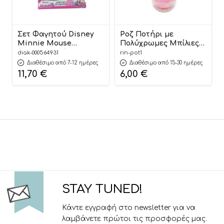
Σετ Φαγητού Disney
Ροζ Ποτήρι με
Minnie Mouse
Πολύχρωμες Μπίλιες
Φαγητοδοχείο 800ml-
30,5x10cm | ΠΟΤ1
diak-000564931
rin-pot1
Παγούρι Ανοξείδωτο
Riniotis
Διαθέσιμο από 7-12 ημέρες
Διαθέσιμο από 15-30 ημέρες
500ml | Must
11,70
€
6,00
€
5205698741432
STAY TUNED!
Κάντε εγγραφή στο newsletter για να
λαμβάνετε πρώτοι τις προσφορές μας.