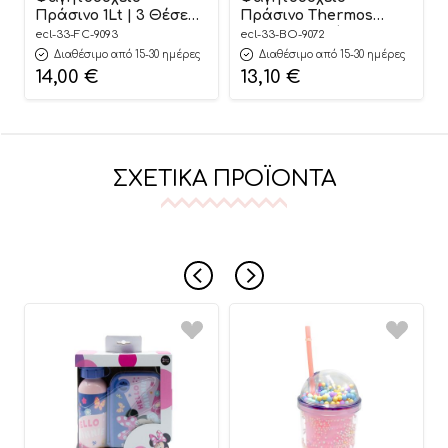
Πράσινο 1Lt | 3 Θέσεων
Πράσινο Thermos
5208009003199 – Ecolife
850ml | Με Χώρισμα
ecl-33-FC-9093
ecl-33-BO-9072
5208009000518 – Ecolife
Διαθέσιμο από 15-30 ημέρες
Διαθέσιμο από 15-30 ημέρες
14,00
€
13,10
€
ΣΧΕΤΙΚΆ ΠΡΟΪΌΝΤΑ