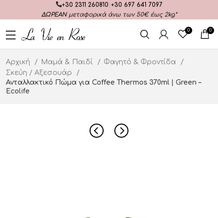
+30 2311 260810
|
+30 697 641 7097
ΔΩΡΕΑΝ
μεταφορικά άνω των 50€ έως 2kg*
0
0
Αρχική
Μαμά & Παιδί
Φαγητό & Φροντίδα
Σκεύη / Αξεσουάρ
Ανταλλακτικό Πώμα για Coffee Thermos 370ml | Green –
Ecolife